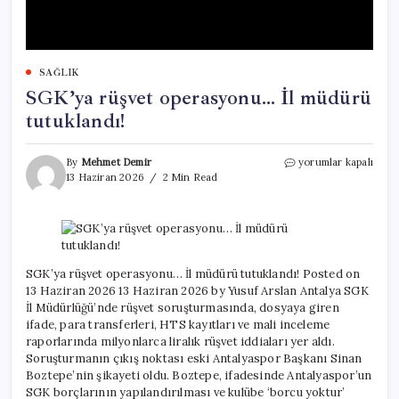
SAĞLIK
SGK’ya rüşvet operasyonu… İl müdürü
tutuklandı!
SGK’ya
By
Mehmet Demir
yorumlar kapalı
rüşvet
13 Haziran 2026
2 Min Read
operasyonu…
İl
müdürü
tutuklandı!
için
SGK’ya rüşvet operasyonu… İl müdürü tutuklandı! Posted on
13 Haziran 2026 13 Haziran 2026 by Yusuf Arslan Antalya SGK
İl Müdürlüğü’nde rüşvet soruşturmasında, dosyaya giren
ifade, para transferleri, HTS kayıtları ve mali inceleme
raporlarında milyonlarca liralık rüşvet iddiaları yer aldı.
Soruşturmanın çıkış noktası eski Antalyaspor Başkanı Sinan
Boztepe’nin şikayeti oldu. Boztepe, ifadesinde Antalyaspor’un
SGK borçlarının yapılandırılması ve kulübe ‘borcu yoktur’