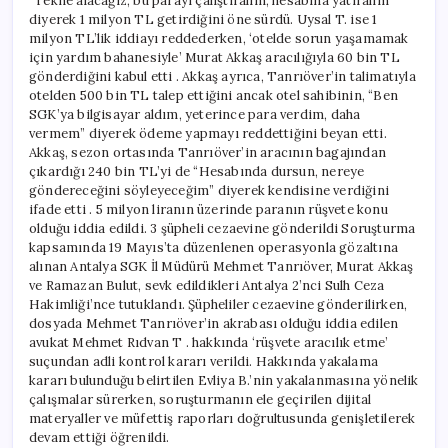
“Tekne alacağız, bu parayı çalıştıralım, hesabına yatıralım”
diyerek 1 milyon TL getirdiğini öne sürdü. Uysal T. ise 1
milyon TL’lik iddiayı reddederken, ‘otelde sorun yaşamamak
için yardım bahanesiyle’ Murat Akkaş aracılığıyla 60 bin TL
gönderdiğini kabul etti . Akkaş ayrıca, Tanrıöver’in talimatıyla
otelden 500 bin TL talep ettiğini ancak otel sahibinin, “Ben
SGK’ya bilgisayar aldım, yeterince para verdim, daha
vermem” diyerek ödeme yapmayı reddettiğini beyan etti.
Akkaş, sezon ortasında Tanrıöver’in aracının bagajından
çıkardığı 240 bin TL’yi de “Hesabında dursun, nereye
göndereceğini söyleyeceğim” diyerek kendisine verdiğini
ifade etti . 5 milyon liranın üzerinde paranın rüşvete konu
olduğu iddia edildi. 3 şüpheli cezaevine gönderildi Soruşturma
kapsamında 19 Mayıs’ta düzenlenen operasyonla gözaltına
alınan Antalya SGK İl Müdürü Mehmet Tanrıöver, Murat Akkaş
ve Ramazan Bulut, sevk edildikleri Antalya 2’nci Sulh Ceza
Hakimliği’nce tutuklandı. Şüpheliler cezaevine gönderilirken,
dosyada Mehmet Tanrıöver’in akrabası olduğu iddia edilen
avukat Mehmet Rıdvan T . hakkında ‘rüşvete aracılık etme’
suçundan adli kontrol kararı verildi. Hakkında yakalama
kararı bulunduğu belirtilen Evliya B.’nin yakalanmasına yönelik
çalışmalar sürerken, soruşturmanın ele geçirilen dijital
materyaller ve müfettiş raporları doğrultusunda genişletilerek
devam ettiği öğrenildi.