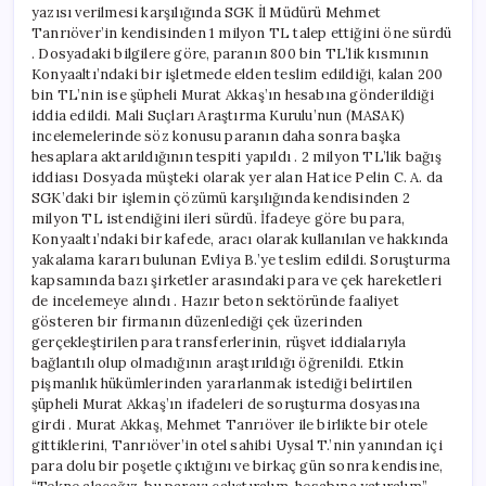
yazısı verilmesi karşılığında SGK İl Müdürü Mehmet
Tanrıöver’in kendisinden 1 milyon TL talep ettiğini öne sürdü
. Dosyadaki bilgilere göre, paranın 800 bin TL’lik kısmının
Konyaaltı’ndaki bir işletmede elden teslim edildiği, kalan 200
bin TL’nin ise şüpheli Murat Akkaş’ın hesabına gönderildiği
iddia edildi. Mali Suçları Araştırma Kurulu’nun (MASAK)
incelemelerinde söz konusu paranın daha sonra başka
hesaplara aktarıldığının tespiti yapıldı . 2 milyon TL’lik bağış
iddiası Dosyada müşteki olarak yer alan Hatice Pelin C. A. da
SGK’daki bir işlemin çözümü karşılığında kendisinden 2
milyon TL istendiğini ileri sürdü. İfadeye göre bu para,
Konyaaltı’ndaki bir kafede, aracı olarak kullanılan ve hakkında
yakalama kararı bulunan Evliya B.’ye teslim edildi. Soruşturma
kapsamında bazı şirketler arasındaki para ve çek hareketleri
de incelemeye alındı . Hazır beton sektöründe faaliyet
gösteren bir firmanın düzenlediği çek üzerinden
gerçekleştirilen para transferlerinin, rüşvet iddialarıyla
bağlantılı olup olmadığının araştırıldığı öğrenildi. Etkin
pişmanlık hükümlerinden yararlanmak istediği belirtilen
şüpheli Murat Akkaş’ın ifadeleri de soruşturma dosyasına
girdi . Murat Akkaş, Mehmet Tanrıöver ile birlikte bir otele
gittiklerini, Tanrıöver’in otel sahibi Uysal T.’nin yanından içi
para dolu bir poşetle çıktığını ve birkaç gün sonra kendisine,