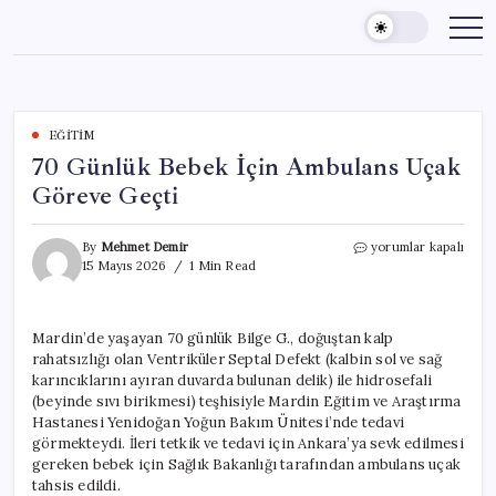
Skip
to
content
EĞITIM
70 Günlük Bebek İçin Ambulans Uçak
Göreve Geçti
70
By
Mehmet Demir
yorumlar kapalı
Günlük
15 Mayıs 2026
1 Min Read
Bebek
İçin
Ambulans
Mardin’de yaşayan 70 günlük Bilge G., doğuştan kalp
Uçak
rahatsızlığı olan Ventriküler Septal Defekt (kalbin sol ve sağ
Göreve
Geçti
karıncıklarını ayıran duvarda bulunan delik) ile hidrosefali
için
(beyinde sıvı birikmesi) teşhisiyle Mardin Eğitim ve Araştırma
Hastanesi Yenidoğan Yoğun Bakım Ünitesi’nde tedavi
görmekteydi. İleri tetkik ve tedavi için Ankara’ya sevk edilmesi
gereken bebek için Sağlık Bakanlığı tarafından ambulans uçak
tahsis edildi.