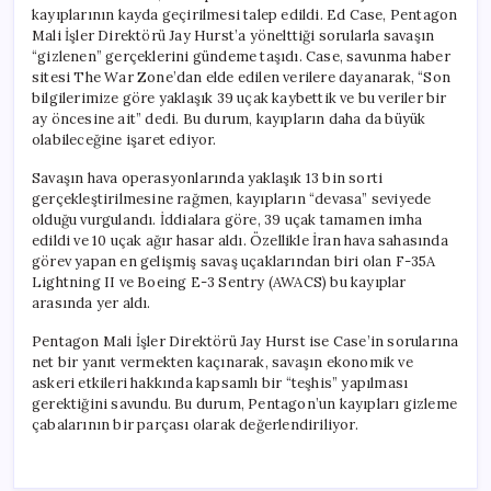
kayıplarının kayda geçirilmesi talep edildi. Ed Case, Pentagon
Mali İşler Direktörü Jay Hurst’a yönelttiği sorularla savaşın
“gizlenen” gerçeklerini gündeme taşıdı. Case, savunma haber
sitesi The War Zone’dan elde edilen verilere dayanarak, “Son
bilgilerimize göre yaklaşık 39 uçak kaybettik ve bu veriler bir
ay öncesine ait” dedi. Bu durum, kayıpların daha da büyük
olabileceğine işaret ediyor.
Savaşın hava operasyonlarında yaklaşık 13 bin sorti
gerçekleştirilmesine rağmen, kayıpların “devasa” seviyede
olduğu vurgulandı. İddialara göre, 39 uçak tamamen imha
edildi ve 10 uçak ağır hasar aldı. Özellikle İran hava sahasında
görev yapan en gelişmiş savaş uçaklarından biri olan F-35A
Lightning II ve Boeing E-3 Sentry (AWACS) bu kayıplar
arasında yer aldı.
Pentagon Mali İşler Direktörü Jay Hurst ise Case’in sorularına
net bir yanıt vermekten kaçınarak, savaşın ekonomik ve
askeri etkileri hakkında kapsamlı bir “teşhis” yapılması
gerektiğini savundu. Bu durum, Pentagon’un kayıpları gizleme
çabalarının bir parçası olarak değerlendiriliyor.