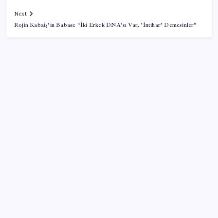
Next
Rojin Kabaiş’in Babası: “İki Erkek DNA’sı Var, ‘İntihar’ Demesinler”
SON YAZILAR
6 dev banka gümüş için yıl sonu beklentilerini
açıkladı
Dünyaca ünlü yatırımcı Micheal Burry’den kıyamet
senaryosu: Zirvedeki piyasalar büyük çöküş
yaşayacak
Milyonların Gözü TBMM’de: Kademeli emeklilik