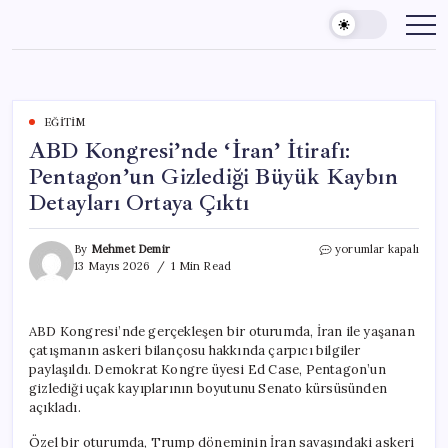
Skip
to
content
EĞITIM
ABD Kongresi’nde ‘İran’ İtirafı:
Pentagon’un Gizlediği Büyük Kaybın
Detayları Ortaya Çıktı
ABD
By
Mehmet Demir
yorumlar kapalı
Kongresi’nde
13 Mayıs 2026
1 Min Read
‘İran’
İtirafı:
Pentagon’un
ABD Kongresi’nde gerçekleşen bir oturumda, İran ile yaşanan
Gizlediği
çatışmanın askeri bilançosu hakkında çarpıcı bilgiler
Büyük
Kaybın
paylaşıldı. Demokrat Kongre üyesi Ed Case, Pentagon’un
Detayları
gizlediği uçak kayıplarının boyutunu Senato kürsüsünden
Ortaya
açıkladı.
Çıktı
için
Özel bir oturumda, Trump döneminin İran savaşındaki askeri