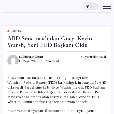
Skip
to
content
EĞITIM
ABD Senatosu’ndan Onay: Kevin
Warsh, Yeni FED Başkanı Oldu
ABD
By
Mehmet Demir
yorumlar kapalı
Senatosu’ndan
13 Mayıs 2026
1 Min Read
Onay:
Kevin
Warsh,
ABD Senatosu, Başkan Donald Trump’ın adayı Kevin
Yeni
Warsh’un Federal Rezerv (FED) Başkanlığı için onayını 54’e 45
FED
Başkanı
oyla verdi. Bu gelişme ile birlikte, Warsh, mevcut FED Başkanı
Oldu
Jerome Powell’dan liderlik görevini devralacak. Powell, 15
için
Mayıs’ta sona erecek olan görev süresinin ardından, FED
Yönetim Kurulu’nda üyelik görevine devam edecek.
Kevin Warsh’un yemin töreninin ardından, 4 yıllık yeni