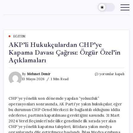
Skip
to
content
EĞITIM
AKP’li Hukukçulardan CHP’ye
Kapama Davası Çağrısı: Özgür Özel’in
Açıklamaları
AKP’li
By
Mehmet Demir
yorumlar kapalı
Hukukçulardan
13 Mayıs 2026
1 Min Read
CHP’ye
Kapama
Davası
CHP’ye yönelik son dönemde yapılan “yolsuzluk”
Çağrısı:
operasyonları sonrasında, AK Parti’ye yakın hukukçular, eğer
Özgür
Özel’in
bu durumun CHP Genel Merkezi ile bağlantılı olduğunu iddia
Açıklamaları
ederlerse, partinin kapatılması gerektiğini savundu. 31 Mart
için
2024 Yerel Seçimleri’nde ülke genelinde ilk sırada yer alan
CHP’ye yönelik kapatma talepleri, iktidara yakın medya
organlarında dile getirilmeye başlandı. İhlas Medya grubuna