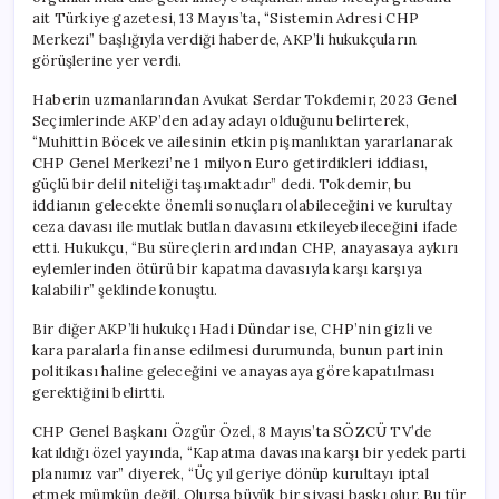
ait Türkiye gazetesi, 13 Mayıs’ta, “Sistemin Adresi CHP
Merkezi” başlığıyla verdiği haberde, AKP’li hukukçuların
görüşlerine yer verdi.
Haberin uzmanlarından Avukat Serdar Tokdemir, 2023 Genel
Seçimlerinde AKP’den aday adayı olduğunu belirterek,
“Muhittin Böcek ve ailesinin etkin pişmanlıktan yararlanarak
CHP Genel Merkezi’ne 1 milyon Euro getirdikleri iddiası,
güçlü bir delil niteliği taşımaktadır” dedi. Tokdemir, bu
iddianın gelecekte önemli sonuçları olabileceğini ve kurultay
ceza davası ile mutlak butlan davasını etkileyebileceğini ifade
etti. Hukukçu, “Bu süreçlerin ardından CHP, anayasaya aykırı
eylemlerinden ötürü bir kapatma davasıyla karşı karşıya
kalabilir” şeklinde konuştu.
Bir diğer AKP’li hukukçı Hadi Dündar ise, CHP’nin gizli ve
kara paralarla finanse edilmesi durumunda, bunun partinin
politikası haline geleceğini ve anayasaya göre kapatılması
gerektiğini belirtti.
CHP Genel Başkanı Özgür Özel, 8 Mayıs’ta SÖZCÜ TV’de
katıldığı özel yayında, “Kapatma davasına karşı bir yedek parti
planımız var” diyerek, “Üç yıl geriye dönüp kurultayı iptal
etmek mümkün değil. Olursa büyük bir siyasi baskı olur. Bu tür