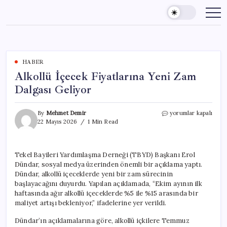
Skip
to
content
HABER
Alkollü İçecek Fiyatlarına Yeni Zam
Dalgası Geliyor
Alkollü
By
Mehmet Demir
yorumlar kapalı
İçecek
22 Mayıs 2026
1 Min Read
Fiyatlarına
Yeni
Zam
Tekel Bayileri Yardımlaşma Derneği (TBYD) Başkanı Erol
Dalgası
Dündar, sosyal medya üzerinden önemli bir açıklama yaptı.
Geliyor
için
Dündar, alkollü içeceklerde yeni bir zam sürecinin
başlayacağını duyurdu. Yapılan açıklamada, “Ekim ayının ilk
haftasında ağır alkollü içeceklerde %5 ile %15 arasında bir
maliyet artışı bekleniyor,” ifadelerine yer verildi.
Dündar’ın açıklamalarına göre, alkollü içkilere Temmuz