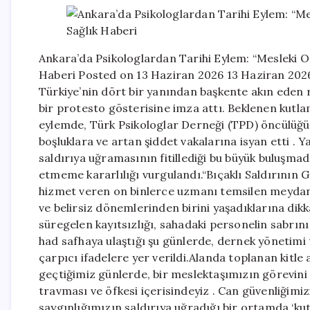
Ankara’da Psikologlardan Tarihi Eylem: “Mesleki 
Haberi Posted on 13 Haziran 2026 13 Haziran 2026
Türkiye’nin dört bir yanından başkente akın eden r
bir protesto gösterisine imza attı. Beklenen kutlam
eylemde, Türk Psikologlar Derneği (TPD) öncülüğün
boşluklara ve artan şiddet vakalarına isyan etti . 
saldırıya uğramasının fitillediği bu büyük buluşmad
etmeme kararlılığı vurgulandı.“Bıçaklı Saldırının
hizmet veren on binlerce uzmanı temsilen meydanl
ve belirsiz dönemlerinden birini yaşadıklarına dikka
süregelen kayıtsızlığı, sahadaki personelin sabrını
had safhaya ulaştığı şu günlerde, dernek yönetim
çarpıcı ifadelere yer verildi.Alanda toplanan kitl
geçtiğimiz günlerde, bir meslektaşımızın görevini 
travması ve öfkesi içerisindeyiz . Can güvenliğimiz
saygınlığımızın saldırıya uğradığı bir ortamda ‘k