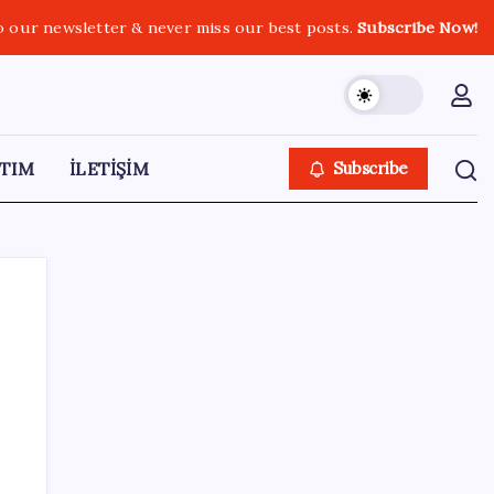
o our newsletter & never miss our best posts.
Subscribe Now!
TIM
İLETİŞİM
Subscribe
SON YAZILAR
TBMM Adalet Komisyonu’nda ‘süreç yasası’
gerginliği: İzdiham yaşandı, ezilme tehlikesi