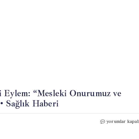
hi Eylem: “Mesleki Onurumuz ve
• Sağlık Haberi
Ankara’da
yorumlar kapal
Psikologlardan
Tarihi