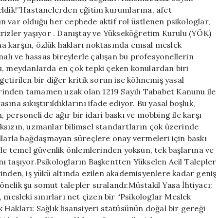
eldik!”Hastanelerden eğitim kurumlarına, afet
n var olduğu her cephede aktif rol üstlenen psikologlar,
krizler yaşıyor . Danıştay ve Yükseköğretim Kurulu (YÖK)
ına karşın, özlük hakları noktasında emsal meslek
malı ve hassas bireylerle çalışan bu profesyonellerin
ı, meydanlarda en çok tepki çeken konulardan biri
etirilen bir diğer kritik sorun ise köhnemiş yasal
lerinden tamamen uzak olan 1219 Sayılı Tababet Kanunu ile
ına sıkıştırıldıklarını ifade ediyor. Bu yasal boşluk,
personeli de ağır bir idari baskı ve mobbing ile karşı
ksızın, uzmanlar bilimsel standartların çok üzerinde
allarla bağdaşmayan süreçlere onay vermeleri için baskı
rle temel güvenlik önlemlerinden yoksun, tek başlarına ve
ı taşıyor.Psikologların Başkentten Yükselen Acil Talepler
inden, iş yükü altında ezilen akademisyenlere kadar geniş
yönelik şu somut talepler sıralandı:Müstakil Yasa İhtiyacı:
 mesleki sınırları net çizen bir “Psikologlar Meslek
ük Hakları: Sağlık lisansiyeri statüsünün doğal bir gereği