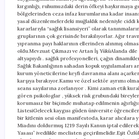
kırgınlığı, ruhumuzdaki derin öfkeyi haykırmaya g
bölgelerinden ceza infaz kurumlarına kadar insanı
yasal düzenlemelerdeki muğlaklık nedeniyle ciddi 
kararlarıyla “sağlık lisansiyeri” olarak tanınmalar
gruplarının çok gerisinde bırakılıyorlar. Ağır trav
yıpranma payı haklarının ellerinden alınmış olmas
oldu.Mevzuat Çıkmazı ve Artan İş YüküAlanda dile g
altyapıydı . sağlık profesyonelleri, çağın dinamik
Sağlık Bakanlığının sahadan kopuk uygulamaları aras
kurum yöneticilerine keyfi davranma alanı açarken, 
karşıya bırakıyor.Kamu ve özel sektör ayrımı olma
seans sayılarına zorlanıyor . Kimi zaman etik kur
gören psikologlar , yüksek risk grubundaki bireyle
korumasız bir biçimde muhatap edilmenin ağırlığın
ListesiGelecek kaygısı güden üniversite öğrenciler
bir kitlenin sesi olan manifestoda, karar alıcılara 
Miadını doldurmuş 1219 Sayılı Kanun iptal edilerek,
Yasası” ivedilikle meclisten geçirilmelidir.Eşit Özl