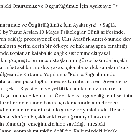
Eylem:
“Mesleki
Onurumuz
ve
Onurumuz ve Özgürlüğümüz İçin Ayaktayız!” • Sağlık
Özgürlüğümüz
 by Yusuf Arslan 10 Mayıs Psikologlar Günü arifesinde,
İçin
uh sağlığı profesyonelleri, Ulus Atatürk Anıtı önünde dev
Ayaktayız!”
•
aların yerini derin bir öfkeye ve hak arayışına bıraktığı
Sağlık
de toplanan kalabalık, sağlık sistemindeki yasal
Haberi
Yakın geçmişte bir meslektaşlarının görev başında bıçaklı
için
a, müstakil bir meslek yasası çıkarılana dek sahaları terk
 Gölgesinde Kutlama Yapılamaz”Ruh sağlığı alanında
ara inen psikologlar, meslek tarihlerinin en güvencesiz
t çekti . Siyasilerin ve yetkili kurumların uzun süredir
 taşıran ana etken oldu. Özellikle can güvenliği endişesini
i tarafından okunan basın açıklamasında son derece
e adına okunan manifestoda şu sözler yankılandı:“Henüz
icra ederken bıçaklı saldırıya uğramış olmasının
in olmadığı, emeğimizin hiçe sayıldığı, mesleki
utlama’ yapmak mümkün değildir. Kalbimizdeki büyük