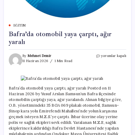
EĞITIM
Bafra’da otomobil yaya çarptı, ağır
yaralı
Bafra’da
By
Mehmet Demir
yorumlar kapalı
otomobil
11 Haziran 2026
1 Min Read
yaya
çarptı,
ağır
yaralı
için
Bafra’da otomobil yaya çarptı, ağır yaralı Posted on 11
Haziran 2026 by Yusuf Arslan Samsun’un Bafra ilçesinde
otomobilin çarptığı yaya, ağır yaralandı. Alınan bilgiye göre,
O.B. yönetimindeki 35 BGA 069 plakalı otomobil, Samsun-
Sinop kara yolu Emirefendi Mahallesi’nde yolun karşısına
geçmek isteyen M.Z.S.’ye çarptı. İhbar üzerine olay yerine
polis ve sağlık ekipleri sevk edildi. Yaralanan M.Z.S, sağlık
ekiplerince kaldırıldığı Bafra Devlet Hastanesi’nde yapılan
müdahalenin ardından Ondokuz Mayıs Üniversitesi Sağlık