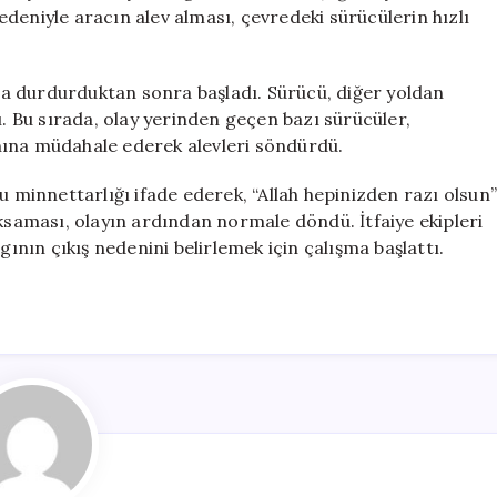
Yangını
deniyle aracın alev alması, çevredeki sürücülerin hızlı
Söndürdü
için
a durdurduktan sonra başladı. Sürücü, diğer yoldan
 Bu sırada, olay yerinden geçen bazı sürücüler,
nına müdahale ederek alevleri söndürdü.
minnettarlığı ifade ederek, “Allah hepinizden razı olsun
aksaması, olayın ardından normale döndü. İtfaiye ekipleri
gının çıkış nedenini belirlemek için çalışma başlattı.