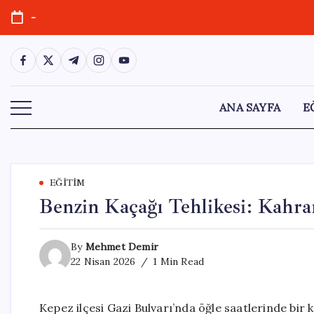
Skip
-
to
content
https://www.facebook.com/
https://twitter.com/
https://t.me/
https://www.instagram.com/
https://youtube.com/
ANA SAYFA
E
EĞITIM
Benzin Kaçağı Tehlikesi: Kahr
By
Mehmet Demir
22 Nisan 2026
1 Min Read
Kepez ilçesi Gazi Bulvarı’nda öğle saatlerinde bi