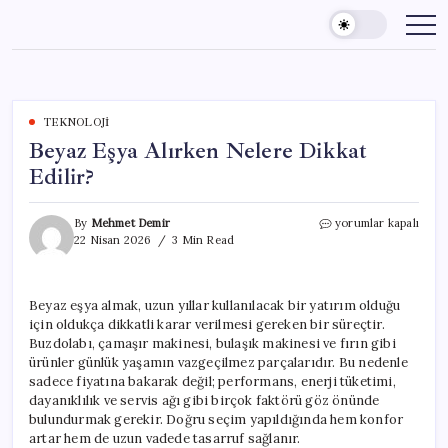
Skip
to
content
TEKNOLOJI
Beyaz Eşya Alırken Nelere Dikkat
Edilir?
Beyaz
By
Mehmet Demir
yorumlar kapalı
Eşya
22 Nisan 2026
3 Min Read
Alırken
Nelere
Dikkat
Beyaz eşya almak, uzun yıllar kullanılacak bir yatırım olduğu
Edilir?
için oldukça dikkatli karar verilmesi gereken bir süreçtir.
için
Buzdolabı, çamaşır makinesi, bulaşık makinesi ve fırın gibi
ürünler günlük yaşamın vazgeçilmez parçalarıdır. Bu nedenle
sadece fiyatına bakarak değil; performans, enerji tüketimi,
dayanıklılık ve servis ağı gibi birçok faktörü göz önünde
bulundurmak gerekir. Doğru seçim yapıldığında hem konfor
artar hem de uzun vadede tasarruf sağlanır.