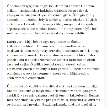
Öncelikle ihtiyaçların doğru belirlenmesi gerekir. Her evin
kullanım alışkanlıkları farklıdır. Kalabalık bir aile ile tek
yaşayan bir bireyin ihtiyaçları aynı değildir. Örneğin geniş
hacimli bir buzdolabı büyük aileler için ideal olurken, küçük bir
ev için gereksiz olabilir. Aynı şekilde çamaşır makinesinde
kapasite seçimi de oldukça önemlidir. Gereğinden büyük bir
makine hem enerji hem de su israfına neden olabilir.
Enerji verimliliği, beyaz eşya seçiminde en önemli
kriterlerden biridir. Günümüzde enerji sınıfları A’dan
başlayarak daha aşağı seviyelere doğru sıralanır. Yüksek enerji
sınıfına sahip ürünler ilk satın alma aşamasında biraz daha
pahalı olabilir ancak uzun vadede elektrik faturasında ciddi
tasarruf sağlar. Özellikle buzdolabı gibi sürekli çalışan
cihazlarda enerji sınıfı büyük fark yaratır. Bu nedenle mümkün
olduğunca A veya üst segment enerji verimliliğine sahip
ürünler tercih edilmelidir.
Ürünün teknik özellikleri de dikkat edilmesi gereken bir diğer
önemli konudur. Çamaşır makinelerinde devir hızı, program
çeşitliliği ve sessiz çalışma özelliği önemli faktörlerdir. Bulaşık
makinelerinde ise yıkama programları, su tüketimi ve kurutma
performansı öne çıkar. Buzdolaplarında no-frost özelliği, iç