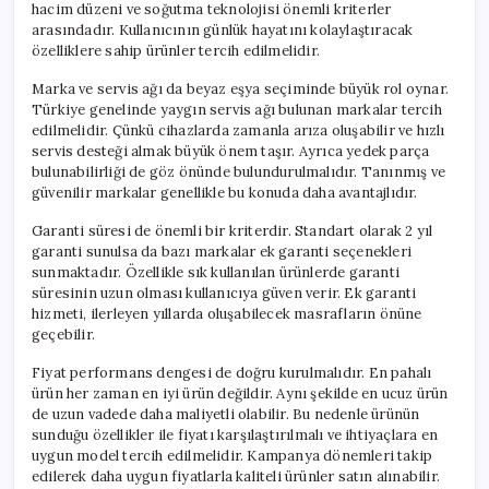
hacim düzeni ve soğutma teknolojisi önemli kriterler
arasındadır. Kullanıcının günlük hayatını kolaylaştıracak
özelliklere sahip ürünler tercih edilmelidir.
Marka ve servis ağı da beyaz eşya seçiminde büyük rol oynar.
Türkiye genelinde yaygın servis ağı bulunan markalar tercih
edilmelidir. Çünkü cihazlarda zamanla arıza oluşabilir ve hızlı
servis desteği almak büyük önem taşır. Ayrıca yedek parça
bulunabilirliği de göz önünde bulundurulmalıdır. Tanınmış ve
güvenilir markalar genellikle bu konuda daha avantajlıdır.
Garanti süresi de önemli bir kriterdir. Standart olarak 2 yıl
garanti sunulsa da bazı markalar ek garanti seçenekleri
sunmaktadır. Özellikle sık kullanılan ürünlerde garanti
süresinin uzun olması kullanıcıya güven verir. Ek garanti
hizmeti, ilerleyen yıllarda oluşabilecek masrafların önüne
geçebilir.
Fiyat performans dengesi de doğru kurulmalıdır. En pahalı
ürün her zaman en iyi ürün değildir. Aynı şekilde en ucuz ürün
de uzun vadede daha maliyetli olabilir. Bu nedenle ürünün
sunduğu özellikler ile fiyatı karşılaştırılmalı ve ihtiyaçlara en
uygun model tercih edilmelidir. Kampanya dönemleri takip
edilerek daha uygun fiyatlarla kaliteli ürünler satın alınabilir.