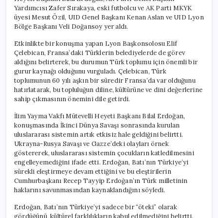
Yardımcısı Zafer Sırakaya, eski futbolcu ve AK Parti MKYK
üyesi Mesut Özil, UID Genel Başkanı Kenan Aslan ve UID Lyon
Bölge Başkanı Veli Doğansoy yer aldı.
Etkinlikte bir konuşma yapan Lyon Başkonsolosu Elif
Çelebican, Fransa’daki Türklerin belediyelerde de görev
aldığını belirterek, bu durumun Türk toplumu için önemli bir
gurur kaynağı olduğunu vurguladı. Çelebican, Türk
toplumunun 60 yılı aşkın bir süredir Fransa’da var olduğunu
hatırlatarak, bu topluluğun diline, kültürüne ve dini değerlerine
sahip çıkmasının önemini dile getirdi.
İlim Yayma Vakfı Mütevelli Heyeti Başkanı Bilal Erdoğan,
konuşmasında İkinci Dünya Savaşı sonrasında kurulan
uluslararası sistemin artık etkisiz hale geldiğini belirtti.
Ukrayna-Rusya Savaşı ve Gazze’deki olayları örnek
göstererek, uluslararası sistemin çocukların katledilmesini
engelleyemediğini ifade etti. Erdoğan, Batı’nın Türkiye’yi
sürekli eleştirmeye devam ettiğini ve bu eleştirilerin
Cumhurbaşkanı Recep Tayyip Erdoğan’ın Türk milletinin
haklarını savunmasından kaynaklandığını söyledi.
Erdoğan, Batı’nın Türkiye’yi sadece bir “öteki” olarak
gördüğünü, kültürel farklılıkların kabul edilmediğini belirtti.