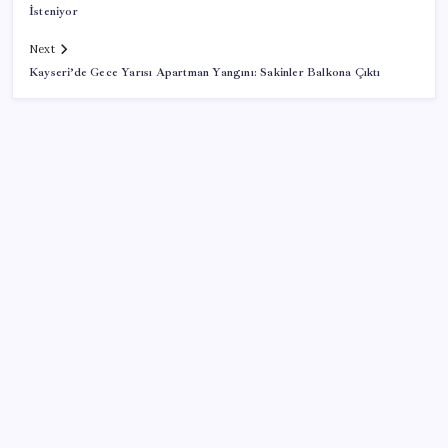
İsteniyor
Next
Kayseri’de Gece Yarısı Apartman Yangını: Sakinler Balkona Çıktı
SON YAZILAR
Çerçeve yasa TBMM’de… Görüşmeler bugün
başlıyor: Saat belli oldu
Dünya Altın Konseyi’nden kritik rapor: Altın
piyasasında kısa vadede ne olacak?
Son dakika… Kuşadası Belediyesi’ne üçüncü dalga