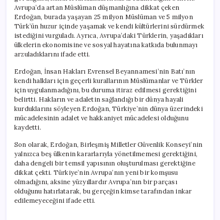
Avrupa’da artan Müslüman düşmanlığına dikkat çeken
Erdoğan, burada yaşayan 25 milyon Müslüman ve 5 milyon
Türk’ün huzur içinde yaşamak ve kendi kültürlerini sürdürmek
istediğini vurguladı. Ayrıca, Avrupa’daki Türklerin, yaşadıkları
ülkelerin ekonomisine ve sosyal hayatına katkıda bulunmayı
arzuladıklarını ifade etti.
Erdoğan, İnsan Hakları Evrensel Beyannamesi’nin Batı’nın
kendi halkları için geçerli kurallarının Müslümanlar ve Türkler
için uygulanmadığını, bu duruma itiraz edilmesi gerektiğini
belirtti. Hakların ve adaletin sağlandığı bir dünya hayali
kurduklarını söyleyen Erdoğan, Türkiye’nin dünya üzerindeki
mücadelesinin adalet ve hakkaniyet mücadelesi olduğunu
kaydetti.
Son olarak, Erdoğan, Birleşmiş Milletler Güvenlik Konseyi’nin
yalnızca beş ülkenin kararlarıyla yönetilmemesi gerektiğini,
daha dengeli bir temsil yapısının oluşturulması gerektiğine
dikkat çekti. Türkiye’nin Avrupa’nın yeni bir komşusu
olmadığını, aksine yüzyıllardır Avrupa’nın bir parçası
olduğunu hatırlatarak, bu gerçeğin kimse tarafından inkar
edilemeyeceğini ifade etti.