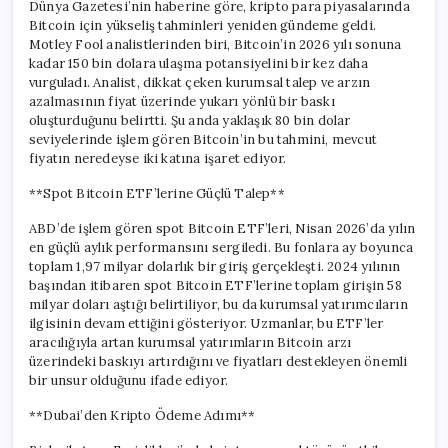
Dünya Gazetesi’nin haberine göre, kripto para piyasalarında
Bitcoin için yükseliş tahminleri yeniden gündeme geldi.
Motley Fool analistlerinden biri, Bitcoin’in 2026 yılı sonuna
kadar 150 bin dolara ulaşma potansiyelini bir kez daha
vurguladı. Analist, dikkat çeken kurumsal talep ve arzın
azalmasının fiyat üzerinde yukarı yönlü bir baskı
oluşturduğunu belirtti. Şu anda yaklaşık 80 bin dolar
seviyelerinde işlem gören Bitcoin’in bu tahmini, mevcut
fiyatın neredeyse iki katına işaret ediyor.
**Spot Bitcoin ETF’lerine Güçlü Talep**
ABD’de işlem gören spot Bitcoin ETF’leri, Nisan 2026’da yılın
en güçlü aylık performansını sergiledi. Bu fonlara ay boyunca
toplam 1,97 milyar dolarlık bir giriş gerçekleşti. 2024 yılının
başından itibaren spot Bitcoin ETF’lerine toplam girişin 58
milyar doları aştığı belirtiliyor, bu da kurumsal yatırımcıların
ilgisinin devam ettiğini gösteriyor. Uzmanlar, bu ETF’ler
aracılığıyla artan kurumsal yatırımların Bitcoin arzı
üzerindeki baskıyı artırdığını ve fiyatları destekleyen önemli
bir unsur olduğunu ifade ediyor.
**Dubai’den Kripto Ödeme Adımı**