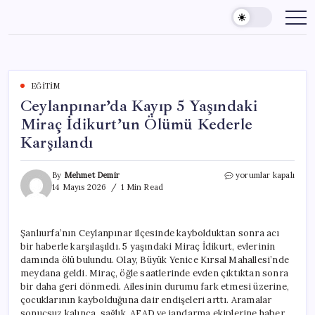
Skip
to
content
EĞITIM
Ceylanpınar’da Kayıp 5 Yaşındaki
Miraç İdikurt’un Ölümü Kederle
Karşılandı
Ceylanpınar’da
By
Mehmet Demir
yorumlar kapalı
Kayıp
14 Mayıs 2026
1 Min Read
5
Yaşındaki
Miraç
Şanlıurfa’nın Ceylanpınar ilçesinde kaybolduktan sonra acı
İdikurt’un
bir haberle karşılaşıldı. 5 yaşındaki Miraç İdikurt, evlerinin
Ölümü
Kederle
damında ölü bulundu. Olay, Büyük Yenice Kırsal Mahallesi’nde
Karşılandı
meydana geldi. Miraç, öğle saatlerinde evden çıktıktan sonra
için
bir daha geri dönmedi. Ailesinin durumu fark etmesi üzerine,
çocuklarının kaybolduğuna dair endişeleri arttı. Aramalar
sonuçsuz kalınca, sağlık, AFAD ve jandarma ekiplerine haber