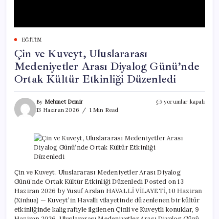
EĞITIM
Çin ve Kuveyt, Uluslararası
Medeniyetler Arası Diyalog Günü’nde
Ortak Kültür Etkinliği Düzenledi
Çin
By
Mehmet Demir
yorumlar kapalı
ve
13 Haziran 2026
1 Min Read
Kuveyt,
Uluslararası
Medeniyetler
Arası
Diyalog
Günü’nde
Ortak
Çin ve Kuveyt, Uluslararası Medeniyetler Arası Diyalog
Kültür
Günü’nde Ortak Kültür Etkinliği Düzenledi Posted on 13
Etkinliği
Haziran 2026 by Yusuf Arslan HAVALLİ VİLAYETİ, 10 Haziran
Düzenledi
(Xinhua) — Kuveyt’in Havalli vilayetinde düzenlenen bir kültür
için
etkinliğinde kaligrafiyle ilgilenen Çinli ve Kuveytli konuklar, 9
Haziran 2026. Uluslararası Medeniyetler Arası Diyalog Günü