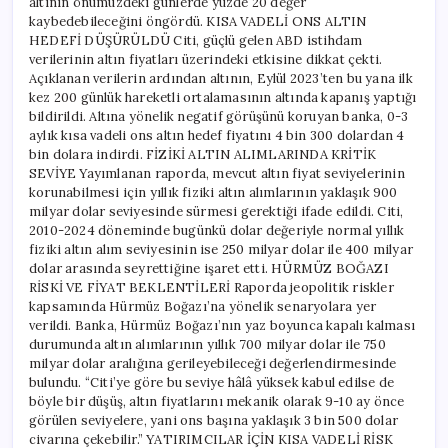
altının önümüzdeki günlerde yüzde 20 değer
kaybedebileceğini öngördü. KISA VADELİ ONS ALTIN
HEDEFİ DÜŞÜRÜLDÜ Citi, güçlü gelen ABD istihdam
verilerinin altın fiyatları üzerindeki etkisine dikkat çekti.
Açıklanan verilerin ardından altının, Eylül 2023’ten bu yana ilk
kez 200 günlük hareketli ortalamasının altında kapanış yaptığı
bildirildi. Altına yönelik negatif görüşünü koruyan banka, 0-3
aylık kısa vadeli ons altın hedef fiyatını 4 bin 300 dolardan 4
bin dolara indirdi. FİZİKİ ALTIN ALIMLARINDA KRİTİK
SEVİYE Yayımlanan raporda, mevcut altın fiyat seviyelerinin
korunabilmesi için yıllık fiziki altın alımlarının yaklaşık 900
milyar dolar seviyesinde sürmesi gerektiği ifade edildi. Citi,
2010-2024 döneminde bugünkü dolar değeriyle normal yıllık
fiziki altın alım seviyesinin ise 250 milyar dolar ile 400 milyar
dolar arasında seyrettiğine işaret etti. HÜRMÜZ BOĞAZI
RİSKİ VE FİYAT BEKLENTİLERİ Raporda jeopolitik riskler
kapsamında Hürmüz Boğazı’na yönelik senaryolara yer
verildi. Banka, Hürmüz Boğazı’nın yaz boyunca kapalı kalması
durumunda altın alımlarının yıllık 700 milyar dolar ile 750
milyar dolar aralığına gerileyebileceği değerlendirmesinde
bulundu. “Citi’ye göre bu seviye hâlâ yüksek kabul edilse de
böyle bir düşüş, altın fiyatlarını mekanik olarak 9-10 ay önce
görülen seviyelere, yani ons başına yaklaşık 3 bin 500 dolar
civarına çekebilir.” YATIRIMCILAR İÇİN KISA VADELİ RİSK