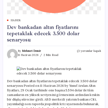
HABER
Dev bankadan altın fiyatlarını
tepetaklak edecek 3.500 dolar
senaryosu
Dev
By
Mehmet Demir
yorumlar kapalı
bankadan
11 Haziran 2026
2 Min Read
altın
fiyatlarını
tepetaklak
edecek
3.500
dolar
Dev bankadan altın fiyatlarını tepetaklak edecek 3.500 dolar
senaryosu
senaryosu Posted on 11 Haziran 2026 by Yusuf Arslan Altın
için
fiyatları, 29 Ocak tarihinde ons başına 5.594 dolar ile tüm
zamanların en yüksek seviyesini görmesinin ardından keskin
bir düşüş sürecine girdi. ABD merkezli yatırım bankası Citi,
yayımladığı son raporda jeopolitik kriz uyarısında bulunarak,