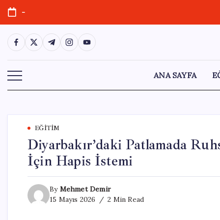
Skip
-
to
content
https://www.facebook.com/
https://twitter.com/
https://t.me/
https://www.instagram.com/
https://youtube.com/
ANA SAYFA
E
EĞITIM
Diyarbakır’daki Patlamada Ruhsa
İçin Hapis İstemi
By
Mehmet Demir
15 Mayıs 2026
2 Min Read