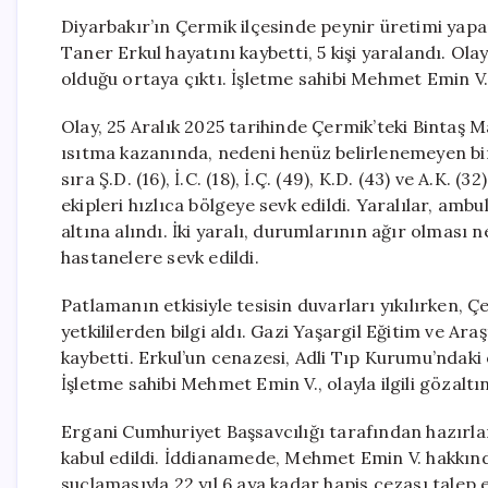
Diyarbakır’ın Çermik ilçesinde peynir üretimi yap
Taner Erkul hayatını kaybetti, 5 kişi yaralandı. Ola
olduğu ortaya çıktı. İşletme sahibi Mehmet Emin V. 
Olay, 25 Aralık 2025 tarihinde Çermik’teki Bintaş Ma
ısıtma kazanında, nedeni henüz belirlenemeyen bi
sıra Ş.D. (16), İ.C. (18), İ.Ç. (49), K.D. (43) ve A.K.
ekipleri hızlıca bölgeye sevk edildi. Yaralılar, am
altına alındı. İki yaralı, durumlarının ağır olması
hastanelere sevk edildi.
Patlamanın etkisiyle tesisin duvarları yıkılırken
yetkililerden bilgi aldı. Gazi Yaşargil Eğitim ve A
kaybetti. Erkul’un cenazesi, Adli Tıp Kurumu’ndaki
İşletme sahibi Mehmet Emin V., olayla ilgili gözaltın
Ergani Cumhuriyet Başsavcılığı tarafından hazır
kabul edildi. İddianamede, Mehmet Emin V. hakkınd
suçlamasıyla 22 yıl 6 aya kadar hapis cezası talep 