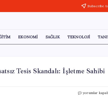
Subscribe t
ĞİTİM
EKONOMİ
SAĞLIK
TEKNOLOJİ
TANI
tsız Tesis Skandalı: İşletme Sahibi
Diyarbakır’daki
yorumlar kapal
Patlamada
Ruhsatsız
Tesis