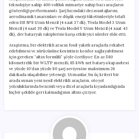
teknolojiye sahip 400 voltluk mimariye sahip bazı araçların
gösterdiği performanstı. Şarj hızındaki dezavantajlarını,
aerodinamik tasarımları ve düşük enerji tüketimleriyle telafi
eden DS Nº8 Uzun Menzil (4 saat 37 dk), Tesla Model 3 Uzun
Menzil (4 saat 39 dk) ve Tesla Model Y Uzun Menzil (4 saat 43
dk), dev bataryalı rakiplerine karşı etkileyici süreler elde etti.
Araştırma, bir elektrikli aracın fosil yakıtlı araçlarla rekabet
edebilmesi ve sürücüsüne kesintisiz konfor sağlayabilmesi
için gereken “altın formülü” şöyle özetliyor: En az 580
kilometrelik bir WLTP menzili, 85 kWh net batarya kapasitesi
ve yüzde 10’dan yüzde 80 şarj seviyesine maksimum 26
dakikada ulaşabilme yeteneği. Uzmanlar, bu üç kriteri bir
arada sunan yeni nesil elektrikli araçların, otoyol
yolculuklarında benzinli veya dizel araçlarla kıyaslandığında
hiçbir şekilde geri kalmadığının altını çiziyor.