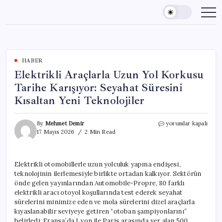
Skip
to
content
HABER
Elektrikli Araçlarla Uzun Yol Korkusu
Tarihe Karışıyor: Seyahat Süresini
Kısaltan Yeni Teknolojiler
Elektrikli
By
Mehmet Demir
yorumlar kapalı
Araçlarla
17 Mayıs 2026
2 Min Read
Uzun
Yol
Korkusu
Elektrikli otomobillerle uzun yolculuk yapma endişesi,
Tarihe
teknolojinin ilerlemesiyle birlikte ortadan kalkıyor. Sektörün
Karışıyor:
Seyahat
önde gelen yayınlarından Automobile-Propre, 80 farklı
Süresini
elektrikli aracı otoyol koşullarında test ederek seyahat
Kısaltan
sürelerini minimize eden ve mola sürelerini dizel araçlarla
Yeni
kıyaslanabilir seviyeye getiren “otoban şampiyonlarını”
Teknolojiler
belirledi. Fransa’da Lyon ile Paris arasında yer alan 500