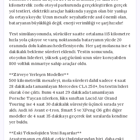
için
kilometrelik zorlu otoyol parkurunda gerçekleştirilen gerçek
yol testleri, elektrikli araçlar hakkında yaygın olan bir yanlışı
da ortaya koydu: Uzun mesafe seyahatlerde asıl önemli olan,
bataryanın büyüklüğü değil, enerji verimliliği ve şarj hızıdır!
Test simülasyonunda, sürücüler saatte ortalama 115 kilometre
hızla yola çıkıyor ve varış noktasında bataryanın yüzde 20
oranında dolu kalması hedefleniyordu. Her şarj molasına ise 4
dakikalık bekleme süreleri eklendi. Testin sonucunda,
otoyolun liderleri, yüksek şarj gücünü uzun süre koruyabilen
800 voltluk mimariye sahip araçlar oldu.
**Zirveye Yerleşen Modeller**
500 kilometrelik mesafeyi, mola süreleri dahil sadece 4 saat
28 dakikada tamamlayan Mercedes CLA 250+, bu testin lideri
olarak öne çıktı. Bunu 4 saat 29 dakikada tamamlayan
Porsche Taycan izlerken, lüks sınıftan Lucid Air Grand
Touring ise 4 saat 30 dakikalık süresiyle üçüncü sırada yer
aldı. Audi A6 Avant e-tron, Smart 5 ve XPeng G6 gibi diğer
modeller de 4 saat 35 dakikayı geçerek üst sıralarda kendine
yer buldu.
**Eski Teknolojiden Yeni Başarılar**
Araştırmanın en dikkat çekici bulgularından biri, daha eski