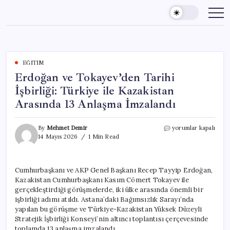
Skip
to
content
EĞITIM
Erdoğan ve Tokayev’den Tarihi
İşbirliği: Türkiye ile Kazakistan
Arasında 13 Anlaşma İmzalandı
Erdoğan
By
Mehmet Demir
yorumlar kapalı
ve
14 Mayıs 2026
1 Min Read
Tokayev’den
Tarihi
İşbirliği:
Cumhurbaşkanı ve AKP Genel Başkanı Recep Tayyip Erdoğan,
Türkiye
Kazakistan Cumhurbaşkanı Kasım Cömert Tokayev ile
ile
Kazakistan
gerçekleştirdiği görüşmelerde, iki ülke arasında önemli bir
Arasında
işbirliği adımı atıldı. Astana’daki Bağımsızlık Sarayı’nda
13
yapılan bu görüşme ve Türkiye-Kazakistan Yüksek Düzeyli
Anlaşma
Stratejik İşbirliği Konseyi’nin altıncı toplantısı çerçevesinde
İmzalandı
toplamda 13 anlaşma imzalandı.