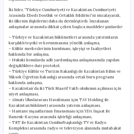
için
İki lider, “Türkiye Cumhuriyeti ve Kazakistan Cumhuriyeti
Arasında Ebedi Dostluk ve Ortaklık Bildirisi”ni imzalayarak,
iki ülkenin ilişkilerini daha da derinleştirdi. İmzalanan
anlaşmalar arasında dikkat çeken başlıca maddeler şunlardır:
– Türkiye ve Kazakistan hükümetleri arasında yatırımların
karşılıklı teşviki ve korunmasına yönelik anlaşma,
– Kültür merkezlerinin kurulması, işleyişi ve faaliyetleri
hakkında bir anlaşma,
– Hukuki konularda adli yardımlaşma anlaşmasında yapılan
değişikliklere dair protokol,
– Türkiye Kültür ve Turizm Bakanlığı ile Kazakistan Bilim ve
Yüksek Öğretim Bakanlığı arasında ortak burs programı
hakkında anlaşma,
– Kazakistan’da iki Türk Maarif Vakfı okulunun açılması için
niyet anlaşması,
– Almatı Uluslararası Havalimanı için TAV Holding ile
Kazakistan hükümeti arasında yatırım anlaşması,
– Hastane inşaatlarının finansmanı için YDA İnşaat ile
Samruk-Kazyna arasında işbirliği anlaşması,
– TRT ile Kazakistan Cumhurbaşkanlığı TV ve Radyo
Kompleksi arasında radyo ve televizyon alanında mutabakat
zaptı,