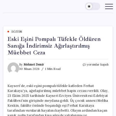
Skip
to
content
EĞITIM
Eski Eşini Pompalı Tüfekle Öldüren
Sanığa İndirimsiz Ağırlaştırılmış
Müebbet Ceza
Eski
By
Mehmet Demir
yorumlar kapalı
Eşini
30 Nisan 2026
1 Min Read
Pompalı
Tüfekle
Öldüren
Kayseri’de, eski eşini pompalı tüfekle katleden Ferhat
Sanığa
Karakaya’ya, ağırlaştırılmış müebbet hapis cezası verildi. Olay,
İndirimsiz
Ağırlaştırılmış
23 Ekim 2025 tarihinde Kayseri Erciyes Üniversitesi Edebiyat
Müebbet
Fakültesi’nin girişinde meydana geldi. Üç çocuk annesi Meliha
Ceza
Keskin, fakülte önünde boşandığı eşi Ferhat Karakaya
için
tarafından vurularak hayatını kaybetti. Olayın ardından kaçan
sanık, polis tarafından kısa sürede yakalanmış ve