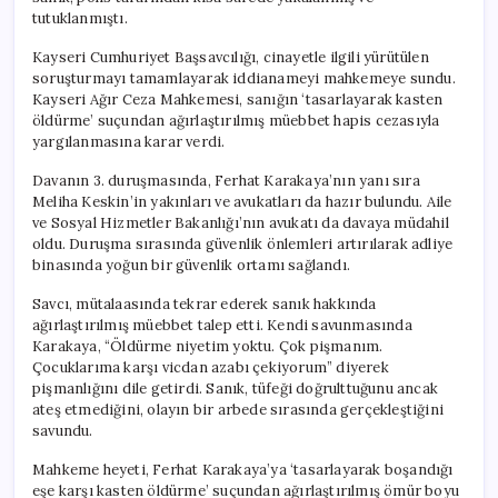
tutuklanmıştı.
Kayseri Cumhuriyet Başsavcılığı, cinayetle ilgili yürütülen
soruşturmayı tamamlayarak iddianameyi mahkemeye sundu.
Kayseri Ağır Ceza Mahkemesi, sanığın ‘tasarlayarak kasten
öldürme’ suçundan ağırlaştırılmış müebbet hapis cezasıyla
yargılanmasına karar verdi.
Davanın 3. duruşmasında, Ferhat Karakaya’nın yanı sıra
Meliha Keskin’in yakınları ve avukatları da hazır bulundu. Aile
ve Sosyal Hizmetler Bakanlığı’nın avukatı da davaya müdahil
oldu. Duruşma sırasında güvenlik önlemleri artırılarak adliye
binasında yoğun bir güvenlik ortamı sağlandı.
Savcı, mütalaasında tekrar ederek sanık hakkında
ağırlaştırılmış müebbet talep etti. Kendi savunmasında
Karakaya, “Öldürme niyetim yoktu. Çok pişmanım.
Çocuklarıma karşı vicdan azabı çekiyorum” diyerek
pişmanlığını dile getirdi. Sanık, tüfeği doğrulttuğunu ancak
ateş etmediğini, olayın bir arbede sırasında gerçekleştiğini
savundu.
Mahkeme heyeti, Ferhat Karakaya’ya ‘tasarlayarak boşandığı
eşe karşı kasten öldürme’ suçundan ağırlaştırılmış ömür boyu