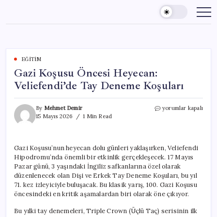
Skip
to
content
EĞITIM
Gazi Koşusu Öncesi Heyecan:
Veliefendi’de Tay Deneme Koşuları
Gazi
By
Mehmet Demir
yorumlar kapalı
Koşusu
15 Mayıs 2026
1 Min Read
Öncesi
Heyecan:
Veliefendi’de
Gazi Koşusu’nun heyecan dolu günleri yaklaşırken, Veliefendi
Tay
Hipodromu’nda önemli bir etkinlik gerçekleşecek. 17 Mayıs
Deneme
Koşuları
Pazar günü, 3 yaşındaki İngiliz safkanlarına özel olarak
için
düzenlenecek olan Dişi ve Erkek Tay Deneme Koşuları, bu yıl
71. kez izleyiciyle buluşacak. Bu klasik yarış, 100. Gazi Koşusu
öncesindeki en kritik aşamalardan biri olarak öne çıkıyor.
Bu yılki tay denemeleri, Triple Crown (Üçlü Taç) serisinin ilk