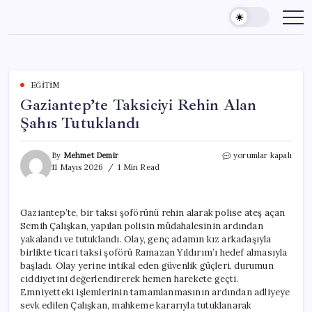
Skip
to
content
EĞITIM
Gaziantep’te Taksiciyi Rehin Alan
Şahıs Tutuklandı
Gaziantep’te
By
Mehmet Demir
yorumlar kapalı
Taksiciyi
11 Mayıs 2026
1 Min Read
Rehin
Alan
Şahıs
Gaziantep’te, bir taksi şoförünü rehin alarak polise ateş açan
Tutuklandı
Semih Çalışkan, yapılan polisin müdahalesinin ardından
için
yakalandı ve tutuklandı. Olay, genç adamın kız arkadaşıyla
birlikte ticari taksi şoförü Ramazan Yıldırım’ı hedef almasıyla
başladı. Olay yerine intikal eden güvenlik güçleri, durumun
ciddiyetini değerlendirerek hemen harekete geçti.
Emniyetteki işlemlerinin tamamlanmasının ardından adliyeye
sevk edilen Çalışkan, mahkeme kararıyla tutuklanarak