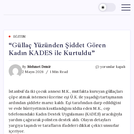
Skip
to
content
EĞITIM
“Güllaç Yüzünden Şiddet Gören
Kadın KADES ile Kurtuldu”
“Güllaç
By
Mehmet Demir
yorumlar kapalı
Yüzünden
2 Mayıs 2026
1 Min Read
Şiddet
Gören
Kadın
İstanbul’da iki çocuk annesi M.K., mutfakta kuruyan güllaçları
KADES
çöpe atmak istemesi üzerine eşi Ü.K. ile yaşadığı tartışmanın
ile
Kurtuldu”
ardından şiddete maruz kaldı. Eşi tarafından darp edildiğini
için
ve evde hürriyetinin kısıtlandığını iddia eden M.K., cep
telefonundaki Kadın Destek Uygulaması (KADES) aracılığıyla
yardım çağırarak polisten destek aldı. Olayın detayları
yargıya taşındı ve tarafların ifadeleri dikkat çekici unsurlar
içeriyor.