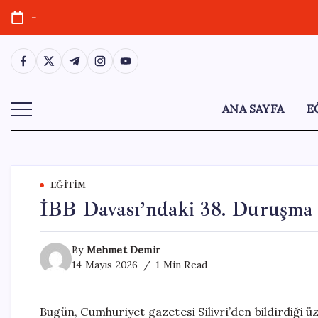
Skip
-
to
content
https://www.facebook.com/
https://twitter.com/
https://t.me/
https://www.instagram.com/
https://youtube.com/
ANA SAYFA
E
EĞITIM
İBB Davası’ndaki 38. Duruşma S
By
Mehmet Demir
14 Mayıs 2026
1 Min Read
Bugün, Cumhuriyet gazetesi Silivri’den bildirdiği 