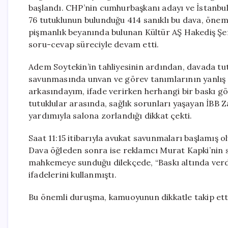
başlandı. CHP’nin cumhurbaşkanı adayı ve İstanbul
76 tutuklunun bulunduğu 414 sanıklı bu dava, önem
pişmanlık beyanında bulunan Kültür AŞ Hakediş Ş
soru-cevap süreciyle devam etti.
Adem Soytekin’in tahliyesinin ardından, davada tut
savunmasında unvan ve görev tanımlarının yanlış a
arkasındayım, ifade verirken herhangi bir baskı 
tutuklular arasında, sağlık sorunları yaşayan İBB Z
yardımıyla salona zorlandığı dikkat çekti.
Saat 11:15 itibarıyla avukat savunmaları başlamış o
Dava öğleden sonra ise reklamcı Murat Kapki’nin
mahkemeye sunduğu dilekçede, “Baskı altında verdi
ifadelerini kullanmıştı.
Bu önemli duruşma, kamuoyunun dikkatle takip ett