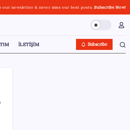
o our newsletter & never miss our best posts.
Subscribe Now!
TIM
İLETİŞİM
Subscribe
ı
SON YAZILAR
Porsche yöneticisinden Volkswagen’e
maliyetleri hızla düşürme çağrısı