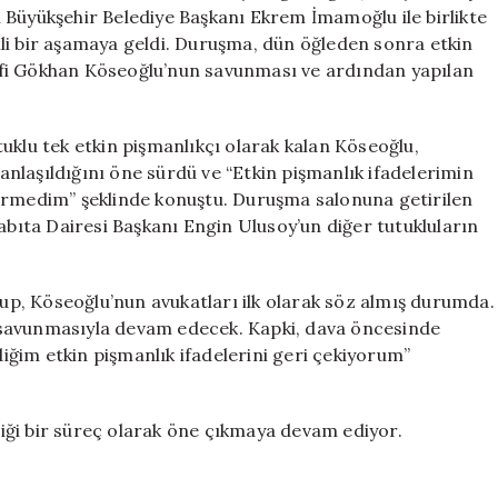
Başladı
 Büyükşehir Belediye Başkanı Ekrem İmamoğlu ile birlikte
için
li bir aşamaya geldi. Duruşma, dün öğleden sonra etkin
efi Gökhan Köseoğlu’nun savunması ve ardından yapılan
uklu tek etkin pişmanlıkçı olarak kalan Köseoğlu,
nlaşıldığını öne sürdü ve “Etkin pişmanlık ifadelerimin
görmedim” şeklinde konuştu. Duruşma salonuna getirilen
abıta Dairesi Başkanı Engin Ulusoy’un diğer tutukluların
lup, Köseoğlu’nun avukatları ilk olarak söz almış durumda.
 savunmasıyla devam edecek. Kapki, dava öncesinde
ğim etkin pişmanlık ifadelerini geri çekiyorum”
iği bir süreç olarak öne çıkmaya devam ediyor.