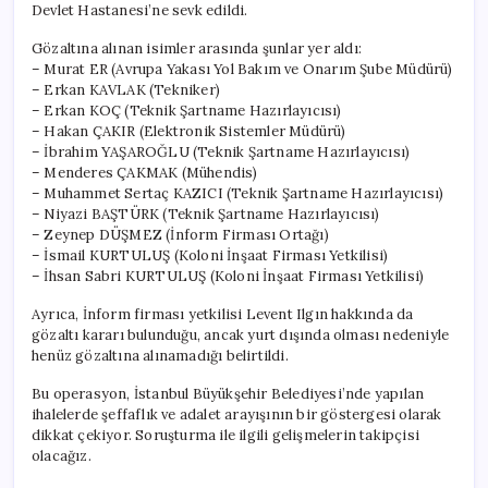
Devlet Hastanesi’ne sevk edildi.
Gözaltına alınan isimler arasında şunlar yer aldı:
– Murat ER (Avrupa Yakası Yol Bakım ve Onarım Şube Müdürü)
– Erkan KAVLAK (Tekniker)
– Erkan KOÇ (Teknik Şartname Hazırlayıcısı)
– Hakan ÇAKIR (Elektronik Sistemler Müdürü)
– İbrahim YAŞAROĞLU (Teknik Şartname Hazırlayıcısı)
– Menderes ÇAKMAK (Mühendis)
– Muhammet Sertaç KAZICI (Teknik Şartname Hazırlayıcısı)
– Niyazi BAŞTÜRK (Teknik Şartname Hazırlayıcısı)
– Zeynep DÜŞMEZ (İnform Firması Ortağı)
– İsmail KURTULUŞ (Koloni İnşaat Firması Yetkilisi)
– İhsan Sabri KURTULUŞ (Koloni İnşaat Firması Yetkilisi)
Ayrıca, İnform firması yetkilisi Levent Ilgın hakkında da
gözaltı kararı bulunduğu, ancak yurt dışında olması nedeniyle
henüz gözaltına alınamadığı belirtildi.
Bu operasyon, İstanbul Büyükşehir Belediyesi’nde yapılan
ihalelerde şeffaflık ve adalet arayışının bir göstergesi olarak
dikkat çekiyor. Soruşturma ile ilgili gelişmelerin takipçisi
olacağız.