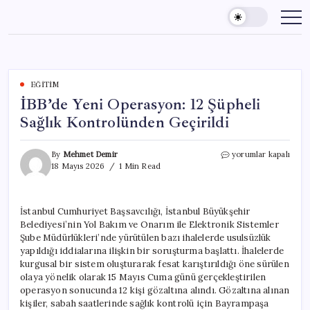
Skip
to
content
EĞITIM
İBB’de Yeni Operasyon: 12 Şüpheli
Sağlık Kontrolünden Geçirildi
İBB’de
By
Mehmet Demir
yorumlar kapalı
Yeni
18 Mayıs 2026
1 Min Read
Operasyon:
12
Şüpheli
İstanbul Cumhuriyet Başsavcılığı, İstanbul Büyükşehir
Sağlık
Belediyesi’nin Yol Bakım ve Onarım ile Elektronik Sistemler
Kontrolünden
Geçirildi
Şube Müdürlükleri’nde yürütülen bazı ihalelerde usulsüzlük
için
yapıldığı iddialarına ilişkin bir soruşturma başlattı. İhalelerde
kurgusal bir sistem oluşturarak fesat karıştırıldığı öne sürülen
olaya yönelik olarak 15 Mayıs Cuma günü gerçekleştirilen
operasyon sonucunda 12 kişi gözaltına alındı. Gözaltına alınan
kişiler, sabah saatlerinde sağlık kontrolü için Bayrampaşa