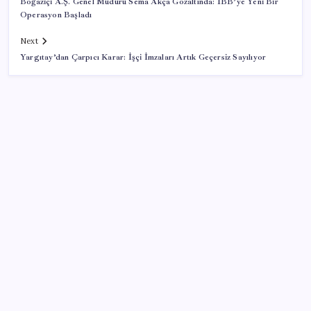
Boğaziçi A.Ş. Genel Müdürü Sema Akça Gözaltında: İBB’ye Yeni Bir
Operasyon Başladı
Next
Yargıtay’dan Çarpıcı Karar: İşçi İmzaları Artık Geçersiz Sayılıyor
SON YAZILAR
Milyonların Gözü TBMM’de: Kademeli emeklilik
çıkacak mı, kimleri kapsıyor?
2026 LGS yerleştirme sonuçları açıklandı mı? LGS
yerleştirme sonuçları nereden ve nasıl öğrenilir?