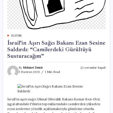
EĞITIM
İsrail’in Aşırı Sağcı Bakanı Ezan Sesine
Saldırdı: “Camilerdeki Gürültüyü
Susturacağım”
İsrail’in
By
Mehmet Demir
yorumlar kapalı
Aşırı
3 Haziran 2026
1 Min Read
Sağcı
Bakanı
Ezan
Sesine
Saldırdı:
“Camilerdeki
İsrail’in aşırı sağcı Ulusal Güvenlik Bakanı Itamar Ben-Gvir,
Gürültüyü
işgal altındaki Filistin topraklarındaki camilerden yükselen
Susturacağım”
ezan seslerine yönelik açıklamalarıyla gündeme oturdu.
için