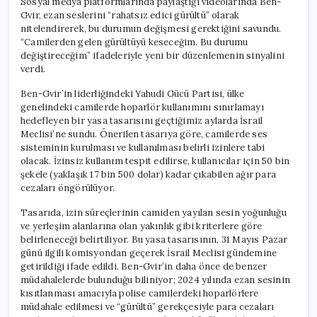
Sosyal medya platformlarında paylaştığı videolarında Ben-
Gvir, ezan seslerini “rahatsız edici gürültü” olarak
nitelendirerek, bu durumun değişmesi gerektiğini savundu.
“Camilerden gelen gürültüyü keseceğim. Bu durumu
değiştireceğim” ifadeleriyle yeni bir düzenlemenin sinyalini
verdi.
Ben-Gvir’in liderliğindeki Yahudi Gücü Partisi, ülke
genelindeki camilerde hoparlör kullanımını sınırlamayı
hedefleyen bir yasa tasarısını geçtiğimiz aylarda İsrail
Meclisi’ne sundu. Önerilen tasarıya göre, camilerde ses
sisteminin kurulması ve kullanılması belirli izinlere tabi
olacak. İzinsiz kullanım tespit edilirse, kullanıcılar için 50 bin
şekele (yaklaşık 17 bin 500 dolar) kadar çıkabilen ağır para
cezaları öngörülüyor.
Tasarıda, izin süreçlerinin camiden yayılan sesin yoğunluğu
ve yerleşim alanlarına olan yakınlık gibi kriterlere göre
belirleneceği belirtiliyor. Bu yasa tasarısının, 31 Mayıs Pazar
günü ilgili komisyondan geçerek İsrail Meclisi gündemine
getirildiği ifade edildi. Ben-Gvir’in daha önce de benzer
müdahalelerde bulunduğu biliniyor; 2024 yılında ezan sesinin
kısıtlanması amacıyla polise camilerdeki hoparlörlere
müdahale edilmesi ve “gürültü” gerekçesiyle para cezaları