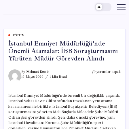
Skip
to
content
EĞITIM
İstanbul Emniyet Müdürlüğü’nde
Önemli Atamalar: İBB Soruşturmasını
Yürüten Müdür Görevden Alındı
İstanbul
By
Mehmet Demir
yorumlar kapalı
Emniyet
16 Mayıs 2026
1 Min Read
Müdürlüğü’nde
Önemli
Atamalar:
İstanbul Emniyet Müdürlüğü’nde önemli bir değişiklik yaşandı.
İBB
İstanbul Valisi Davut Gül tarafından imzalanan yeni atama
Soruşturmasını
Yürüten
kararnamesi ile birlikte, İstanbul Büyükşehir Belediyesi (İBB)
Müdür
soruşturmasını yöneten Mali Suçlarla Mücadele Şube Müdürü
Görevden
Orhan Şen görevden alındı. Şen, daha önceki görevine, yani
Alındı
İstanbul Havalimanı Koruma Şube Müdürlüğü’ne geri
için
dönerken, yerine Eyüpsultan İlçe Emniyet Müdürü Çağlayan