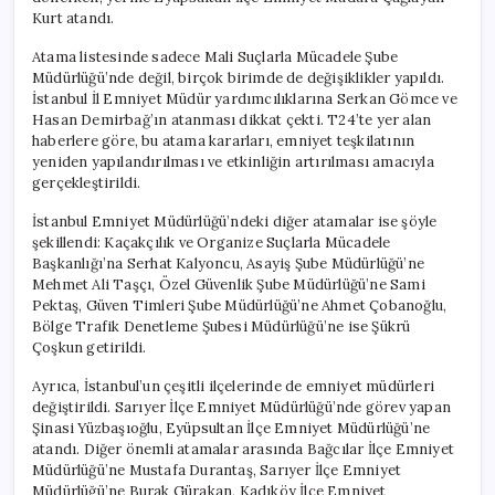
Kurt atandı.
Atama listesinde sadece Mali Suçlarla Mücadele Şube
Müdürlüğü’nde değil, birçok birimde de değişiklikler yapıldı.
İstanbul İl Emniyet Müdür yardımcılıklarına Serkan Gömce ve
Hasan Demirbağ’ın atanması dikkat çekti. T24’te yer alan
haberlere göre, bu atama kararları, emniyet teşkilatının
yeniden yapılandırılması ve etkinliğin artırılması amacıyla
gerçekleştirildi.
İstanbul Emniyet Müdürlüğü’ndeki diğer atamalar ise şöyle
şekillendi: Kaçakçılık ve Organize Suçlarla Mücadele
Başkanlığı’na Serhat Kalyoncu, Asayiş Şube Müdürlüğü’ne
Mehmet Ali Taşçı, Özel Güvenlik Şube Müdürlüğü’ne Sami
Pektaş, Güven Timleri Şube Müdürlüğü’ne Ahmet Çobanoğlu,
Bölge Trafik Denetleme Şubesi Müdürlüğü’ne ise Şükrü
Çoşkun getirildi.
Ayrıca, İstanbul’un çeşitli ilçelerinde de emniyet müdürleri
değiştirildi. Sarıyer İlçe Emniyet Müdürlüğü’nde görev yapan
Şinasi Yüzbaşıoğlu, Eyüpsultan İlçe Emniyet Müdürlüğü’ne
atandı. Diğer önemli atamalar arasında Bağcılar İlçe Emniyet
Müdürlüğü’ne Mustafa Durantaş, Sarıyer İlçe Emniyet
Müdürlüğü’ne Burak Gürakan, Kadıköy İlçe Emniyet