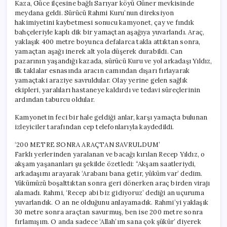
Kaza, Güce ilçesine bağlı Sarıyar köyü Güner mevkisinde
meydana geldi. Sürücü Rahmi Kuru’nun direksiyon
hakimiyetini kaybetmesi sonucu kamyonet, çay ve fındık
bahçeleriyle kaplı dik bir yamaçtan aşağıya yuvarlandı. Araç,
yaklaşık 400 metre boyunca defalarca takla attıktan sonra,
yamaçtan aşağı inerek alt yola düşerek durabildi. Can
pazarının yaşandığı kazada, sürücü Kuru ve yol arkadaşı Yıldız,
ilk taklalar esnasında aracın camından dışarı fırlayarak
yamaçtaki araziye savruldular. Olay yerine gelen sağlık
ekipleri, yaralıları hastaneye kaldırdı ve tedavi süreçlerinin
ardından taburcu oldular.
Kamyonetin feci bir hale geldiği anlar, karşı yamaçta bulunan
izleyiciler tarafından cep telefonlarıyla kaydedildi.
‘200 METRE SONRA ARAÇTAN SAVRULDUM’
Farklı yerlerinden yaralanan ve bacağı kırılan Recep Yıldız, o
akşam yaşananları şu şekilde özetledi: “Akşam saatleriydi,
arkadaşımı arayarak ‘Arabanı bana getir, yüküm var’ dedim.
Yükümüzü boşalttıktan sonra geri dönerken araç birden virajı
alamadı. Rahmi, ‘Recep abi biz gidiyoruz’ dediği an uçuruma
yuvarlandık. O an ne olduğunu anlayamadık. Rahmi’yi yaklaşık
30 metre sonra araçtan savurmuş, ben ise 200 metre sonra
fırlamışım. O anda sadece ‘Allah’ım sana çok şükür’ diyerek