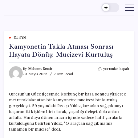
Skip
to
content
EĞITIM
Kamyonetin Takla Atması Sonrası
Hayata Dönüş: Mucizevi Kurtuluş
Kamyonetin
By
Mehmet Demir
yorumlar kapalı
Takla
20 Mayıs 2026
2 Min Read
Atması
Sonrası
Hayata
Giresun’un Güce ilçesinde, korkunç bir kaza sonucu yüzlerce
Dönüş:
metre taklalar atan bir kamyonette mucizevi bir kurtuluş
Mucizevi
Kurtuluş
gerçekleşti. 59 yaşındaki Recep Yıldız, kazadan sağ çıkmayı
için
başaran iki kişiden biri olarak, yaşadığı dehşet dolu anları
anlattı. Hurdaya dönen aracın içinde sadece hafif yaralarla
kurtulduğunu belirten Yıldız, “O araçtan sağ çıkmamız
tamamen bir mucize” dedi.