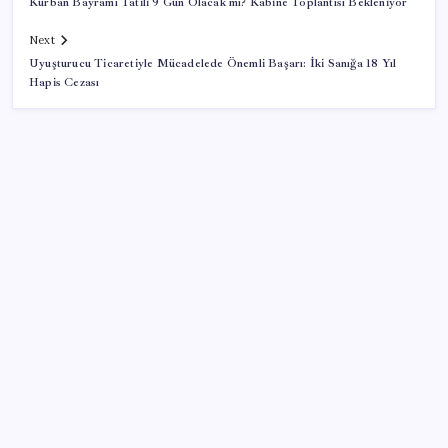
Kurban Bayramı Tatili 9 Gün Olacak mı? Kabine Toplantısı Bekleniyor
Next
Uyuşturucu Ticaretiyle Mücadelede Önemli Başarı: İki Sanığa 18 Yıl
Hapis Cezası
SON YAZILAR
KOBİ’ler için akıllı üretim üssü
AB ambalaj kısıtlaması için düğmeye bastı
Google Pixel Watch 5 Sızdırıldı: İşte Detaylar
Porsche yöneticisinden Volkswagen’e maliyetleri