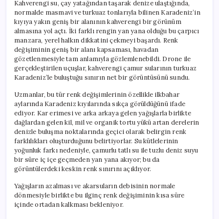
Kahverengi su, çay yatağından taşarak denize ulaştığında,
normalde masmavi ve turkuaz tonlarıyla bilinen Karadeniz’in
kıyıya yakın geniş bir alanının kahverengi bir görünüm
almasına yol açtı. İki farklı rengin yan yana olduğu bu çarpıcı
manzara, yerel halkın dikkatini çekmeyi başardı. Renk
değişiminin geniş bir alanı kapsaması, havadan
gözetlenmesiyle tam anlamıyla gözlemlenebildi. Drone ile
gerçekleştirilen uçuşlar, kahverengi çamur sularının turkuaz
Karadeniz’le buluştuğu sınırın net bir görüntüsünü sundu.
Uzmanlar, bu tür renk değişimlerinin özellikle ilkbahar
aylarında Karadeniz kıyılarında sıkça görüldüğünü ifade
ediyor. Kar erimesi ve arka arkaya gelen yağışlarla birlikte
dağlardan gelen kil, mil ve organik tortu yükü artan derelerin
denizle buluşma noktalarında geçici olarak belirgin renk
farklılıkları oluşturduğunu belirtiyorlar. Su kütlelerinin
yoğunluk farkı nedeniyle, çamurlu tatlı su ile tuzlu deniz suyu
bir süre iç içe geçmeden yan yana akıyor; bu da
görüntülerdeki keskin renk sınırını açıklıyor.
Yağışların azalması ve akarsuların debisinin normale
dönmesiyle birlikte bu ilginç renk değişiminin kısa süre
içinde ortadan kalkması bekleniyor.