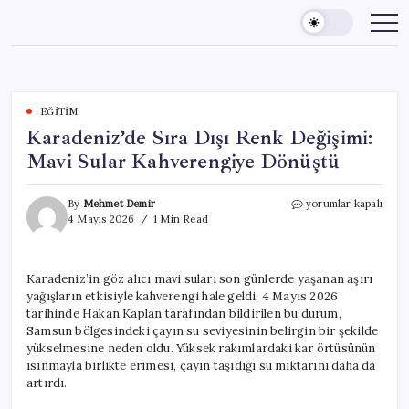
Skip
to
content
EĞITIM
Karadeniz’de Sıra Dışı Renk Değişimi:
Mavi Sular Kahverengiye Dönüştü
Karadeniz’de
By
Mehmet Demir
yorumlar kapalı
Sıra
4 Mayıs 2026
1 Min Read
Dışı
Renk
Değişimi:
Karadeniz’in göz alıcı mavi suları son günlerde yaşanan aşırı
Mavi
yağışların etkisiyle kahverengi hale geldi. 4 Mayıs 2026
Sular
Kahverengiye
tarihinde Hakan Kaplan tarafından bildirilen bu durum,
Dönüştü
Samsun bölgesindeki çayın su seviyesinin belirgin bir şekilde
için
yükselmesine neden oldu. Yüksek rakımlardaki kar örtüsünün
ısınmayla birlikte erimesi, çayın taşıdığı su miktarını daha da
artırdı.