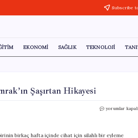
Subscribe t
ĞİTİM
EKONOMİ
SAĞLIK
TEKNOLOJİ
TANI
rak’ın Şaşırtan Hikayesi
Kebapçıdan
yorumlar kapal
Cihatçıya:
Ahmet
İmrak’ın
Şaşırtan
inin birkaç hafta içinde cihat için silahlı bir eyleme