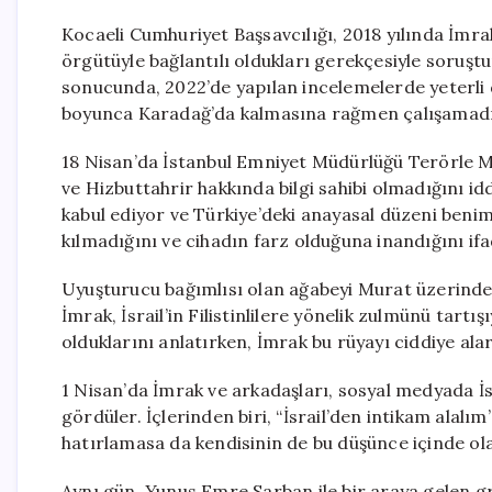
Kocaeli Cumhuriyet Başsavcılığı, 2018 yılında İmr
örgütüyle bağlantılı oldukları gerekçesiyle soruşt
sonucunda, 2022’de yapılan incelemelerde yeterli d
boyunca Karadağ’da kalmasına rağmen çalışamadığ
18 Nisan’da İstanbul Emniyet Müdürlüğü Terörle Mü
ve Hizbuttahrir hakkında bilgi sahibi olmadığını id
kabul ediyor ve Türkiye’deki anayasal düzeni ben
kılmadığını ve cihadın farz olduğuna inandığını ifa
Uyuşturucu bağımlısı olan ağabeyi Murat üzerinden t
İmrak, İsrail’in Filistinlilere yönelik zulmünü tartış
olduklarını anlatırken, İmrak bu rüyayı ciddiye al
1 Nisan’da İmrak ve arkadaşları, sosyal medyada İsra
gördüler. İçlerinden biri, “İsrail’den intikam alalı
hatırlamasa da kendisinin de bu düşünce içinde ola
Aynı gün, Yunus Emre Sarban ile bir araya gelen gr