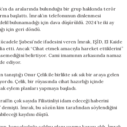
ak’ın da aralarında bulunduğu bir grup hakkında terör
urma başlattı. İmrak’ın telefonunun dinlenmesi
elil bulunamadığı için dava düşürüldü. 2024’te iki ay
ı için geri döndü.
cadele Şubesi’nde ifadesini veren İmrak, IŞİD, El Kaide
dia etti. Ancak “Cihat etmek amacıyla hareket ettiklerini”
imsemediğini belirtiyor. Cami imamının arkasında namaz
de ediyor.
anıştığı Onur Çelik ile birlikte sık sık bir araya gelen
ıyordu. Çelik, bir rüyasında cihat hazırlığı içinde
arak eylem planları yapmaya başladı.
il’in çok sayıda Filistinliyi idam edeceği haberini
m” demişti. İmrak, bu sözün kim tarafından söylendiğini
bileceği kaydını düştü.
up, konsolosluğa saldırı planı yapma kararı aldı. İmrak,