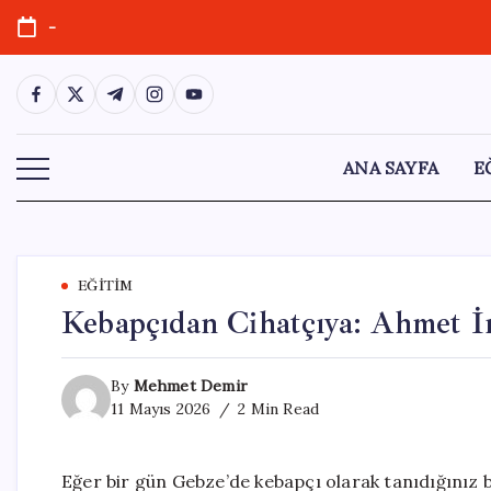
Skip
-
to
content
https://www.facebook.com/
https://twitter.com/
https://t.me/
https://www.instagram.com/
https://youtube.com/
ANA SAYFA
E
EĞITIM
Kebapçıdan Cihatçıya: Ahmet İm
By
Mehmet Demir
11 Mayıs 2026
2 Min Read
Eğer bir gün Gebze’de kebapçı olarak tanıdığınız bir