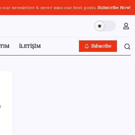
o our newsletter & never miss our best posts.
Subscribe Now!
TIM
İLETİŞİM
Subscribe
ı
SON YAZILAR
TBMM Adalet Komisyonu’nda ‘süreç yasası’
gerginliği: İzdiham yaşandı, ezilme tehlikesi