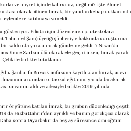
Hikayesi
 korku ve hayret içinde kalırsınız, değil mi? İşte Ahmet
için
p ustası olarak bilinen İmrak, bir yandan kebap dükkanınd
l eylemlere katılmaya yöneldi.
nu gösteriyor. Filistin için düzenlenen protestolara
yat Tahrir el Şam) üyeliği şüphesiyle hakkında soruşturma
k bir saldırıda yaralanarak gündeme geldi. 7 Nisan’da
Yunus Emre Sarban ölü olarak ele geçirilirken, İmrak yaralı
elik ile birlikte tutuklandı.
ğdu. Şanlıurfa Birecik nüfusuna kayıtlı olan İmrak, ailevi
ılmasının ardından ortaokul eğitimini yarıda bırakarak
ı unvanını aldı ve ailesiyle birlikte 2019 yılında
hrir örgütüne katılan İmrak, bu grubun düzenlediği çeşitli
2019’da Hizbuttahrir’den ayrıldı ve bunun gerekçesi olarak
i. Daha sonra Diyarbakır’da beş ay süresince dini eğitim