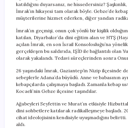
katıldığını duyarsanız, ne hissedersiniz? Şaşkınlık,
İmrak’ın hikayesi tam olarak böyle. Gebze’de keba
müşterilerine hizmet ederken, diğer yandan radika
İmrak’ın geçmişi, onun çok yönlü bir kişilik olduğu
katılan, Diyarbakır’da dini eğitim alan ve HTŞ (Ha
açılan İmrak, en son İsrail Konsolosluğu’na yöneli
gerçekleşen bu saldırıda, IŞİD ile bağlantılı olan 
olarak yakalandı. Tedavi süreçlerinden sonra Onur Ç
26 yaşındaki İmrak, Gaziantep’in Nizip ilçesinde do
sebeplerle Adana’da büyüdü. Anne ve babasının ayr
kebapçılarda çalışmaya başladı. Zamanla kebap ustas
Kocaeli’nin Gebze ilçesine taşındılar.
Ağabeyleri Seyfettin ve Murat’ın etkisiyle Hizbutta
dini sohbetlere katılarak radikalleşmeye başladı. 
cihat ideolojisinin kendisiyle uyuşmadığını belirtt
aldı.