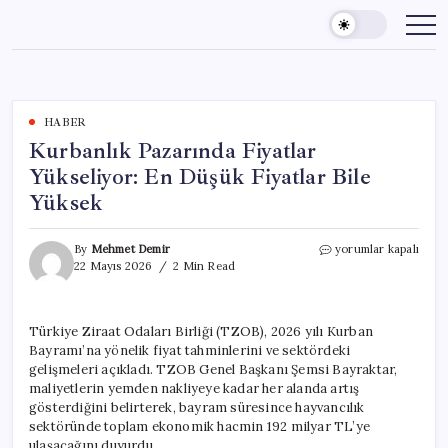
Skip
to
content
HABER
Kurbanlık Pazarında Fiyatlar
Yükseliyor: En Düşük Fiyatlar Bile
Yüksek
Kurbanlık
By
Mehmet Demir
yorumlar kapalı
Pazarında
22 Mayıs 2026
2 Min Read
Fiyatlar
Yükseliyor:
En
Türkiye Ziraat Odaları Birliği (TZOB), 2026 yılı Kurban
Düşük
Bayramı’na yönelik fiyat tahminlerini ve sektördeki
Fiyatlar
Bile
gelişmeleri açıkladı. TZOB Genel Başkanı Şemsi Bayraktar,
Yüksek
maliyetlerin yemden nakliyeye kadar her alanda artış
için
gösterdiğini belirterek, bayram süresince hayvancılık
sektöründe toplam ekonomik hacmin 192 milyar TL’ye
ulaşacağını duyurdu.