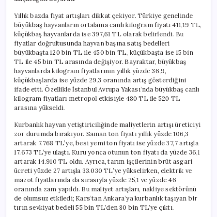
Yıllık bazda fiyat artışları dikkat çekiyor. Türkiye genelinde
büyükbaş hayvanların ortalama canlı kilogram fiyatı 411,19 TL,
küçükbaş hayvanlarda ise 397,61 TL olarak belirlendi. Bu
fiyatlar doğrultusunda hayvan başına satış bedelleri
büyükbaşta 120 bin TL ile 450 bin TL, küçükbaşta ise 15 bin
TL ile 45 bin TL arasında değişiyor. Bayraktar, büyükbaş
hayvanlarda kilogram fiyatlarının yıllık yüzde 36,9,
küçükbaşlarda ise yüzde 29,3 oranında artış gösterdiğini
ifade etti. Özellikle İstanbul Avrupa Yakası’nda büyükbaş canlı
kilogram fiyatları metropol etkisiyle 480 TL ile 520 TL
arasına yükseldi.
Kurbanlık hayvan yetiştiriciliğinde maliyetlerin artışı üreticiyi
zor durumda bırakıyor. Saman ton fiyatı yıllık yüzde 106,3
artarak 7.768 TL’ye, besi yemi ton fiyatı ise yüzde 37,7 artışla
17.673 TL’ye ulaştı. Kuru yonca otunun ton fiyatı da yüzde 36,1
artarak 14.910 TL oldu. Ayrıca, tarım işçilerinin brüt asgari
ücreti yüzde 27 artışla 33.030 TL’ye yükselirken, elektrik ve
mazot fiyatlarında da sırasıyla yüzde 25,1 ve yüzde 46
oranında zam yapıldı. Bu maliyet artışları, nakliye sektörünü
de olumsuz etkiledi; Kars’tan Ankara’ya kurbanlık taşıyan bir
tırın sevkiyat bedeli 55 bin TL’den 80 bin TL’ye çıktı.