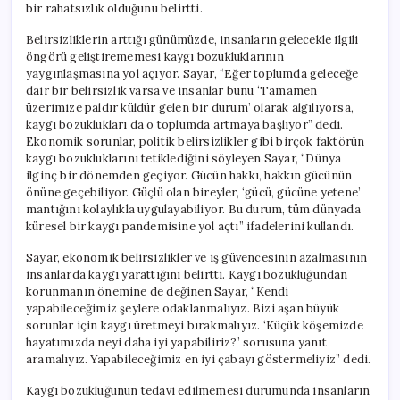
bir rahatsızlık olduğunu belirtti.
Belirsizliklerin arttığı günümüzde, insanların gelecekle ilgili
öngörü geliştirememesi kaygı bozukluklarının
yaygınlaşmasına yol açıyor. Sayar, “Eğer toplumda geleceğe
dair bir belirsizlik varsa ve insanlar bunu ‘Tamamen
üzerimize paldır küldür gelen bir durum’ olarak algılıyorsa,
kaygı bozuklukları da o toplumda artmaya başlıyor” dedi.
Ekonomik sorunlar, politik belirsizlikler gibi birçok faktörün
kaygı bozukluklarını tetiklediğini söyleyen Sayar, “Dünya
ilginç bir dönemden geçiyor. Gücün hakkı, hakkın gücünün
önüne geçebiliyor. Güçlü olan bireyler, ‘gücü, gücüne yetene’
mantığını kolaylıkla uygulayabiliyor. Bu durum, tüm dünyada
küresel bir kaygı pandemisine yol açtı” ifadelerini kullandı.
Sayar, ekonomik belirsizlikler ve iş güvencesinin azalmasının
insanlarda kaygı yarattığını belirtti. Kaygı bozukluğundan
korunmanın önemine de değinen Sayar, “Kendi
yapabileceğimiz şeylere odaklanmalıyız. Bizi aşan büyük
sorunlar için kaygı üretmeyi bırakmalıyız. ‘Küçük köşemizde
hayatımızda neyi daha iyi yapabiliriz?’ sorusuna yanıt
aramalıyız. Yapabileceğimiz en iyi çabayı göstermeliyiz” dedi.
Kaygı bozukluğunun tedavi edilmemesi durumunda insanların