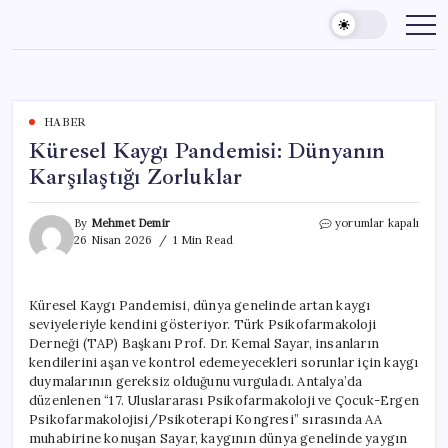
Skip
to
content
HABER
Küresel Kaygı Pandemisi: Dünyanın
Karşılaştığı Zorluklar
Küresel
By
Mehmet Demir
yorumlar kapalı
Kaygı
26 Nisan 2026
1 Min Read
Pandemisi:
Dünyanın
Karşılaştığı
Küresel Kaygı Pandemisi, dünya genelinde artan kaygı
Zorluklar
seviyeleriyle kendini gösteriyor. Türk Psikofarmakoloji
için
Derneği (TAP) Başkanı Prof. Dr. Kemal Sayar, insanların
kendilerini aşan ve kontrol edemeyecekleri sorunlar için kaygı
duymalarının gereksiz olduğunu vurguladı. Antalya’da
düzenlenen “17. Uluslararası Psikofarmakoloji ve Çocuk-Ergen
Psikofarmakolojisi/Psikoterapi Kongresi” sırasında AA
muhabirine konuşan Sayar, kaygının dünya genelinde yaygın