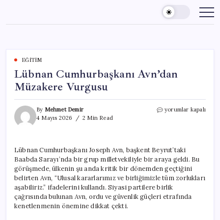
Skip
to
content
EĞITIM
Lübnan Cumhurbaşkanı Avn’dan
Müzakere Vurgusu
Lübnan
By
Mehmet Demir
yorumlar kapalı
Cumhurbaşkanı
4 Mayıs 2026
2 Min Read
Avn’dan
Müzakere
Vurgusu
Lübnan Cumhurbaşkanı Joseph Avn, başkent Beyrut’taki
için
Baabda Sarayı’nda bir grup milletvekiliyle bir araya geldi. Bu
görüşmede, ülkenin şu anda kritik bir dönemden geçtiğini
belirten Avn, “Ulusal kararlarımız ve birliğimizle tüm zorlukları
aşabiliriz.” ifadelerini kullandı. Siyasi partilere birlik
çağrısında bulunan Avn, ordu ve güvenlik güçleri etrafında
kenetlenmenin önemine dikkat çekti.