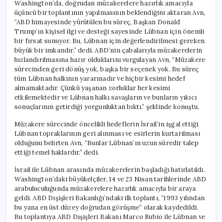
Washington’da, doğrudan müzakerelere hazırlık amacıyla
üçüncü bir toplantının yapılmasının beklendiğini aktaran Avn,
“ABD himayesinde yürütülen bu süreç, Başkan Donald
Trump’ın kişisel ilgi ve desteği sayesinde Lübnan için önemli
bir fırsat sunuyor. Bu, Lübnan için değerlendirilmesi gereken
büyük bir imkandır.” dedi. ABD’nin çabalarıyla müzakerelerin
hızlandırılmasına hazır olduklarını vurgulayan Avn, “Müzakere
sürecinden geri dönüş yok, başka bir seçenek yok. Bu süreç
tüm Lübnan halkının yararınadır ve hiçbir kesimi hedef
almamaktadır. Çünkü yaşanan zorluklar her kesimi
etkilemektedir ve Lübnan halkı savaşların ve bunların yıkıcı
sonuçlarının getirdiği yorgunluktan bıktı.” şeklinde konuştu.
Müzakere sürecinde öncelikli hedeflerin İsrail’in işgal ettiği
Lübnan topraklarının geri alınması ve esirlerin kurtarılması
olduğunu belirten Avn, “Bunlar Lübnan’ın uzun süredir talep
ettiği temel haklardır.” dedi.
İsrail ile Lübnan arasında müzakerelerin başladığı hatırlatıldı.
Washington’daki büyükelçiler, 14 ve 23 Nisan tarihlerinde ABD
arabuluculuğunda müzakerelere hazırlık amacıyla bir araya
geldi. ABD Dışişleri Bakanlığı’ndaki ilk toplantı, “1993 yılından
bu yana en üst düzey doğrudan görüşme” olarak kaydedildi.
Bu toplantıya ABD Dışişleri Bakanı Marco Rubio ile Lübnan ve