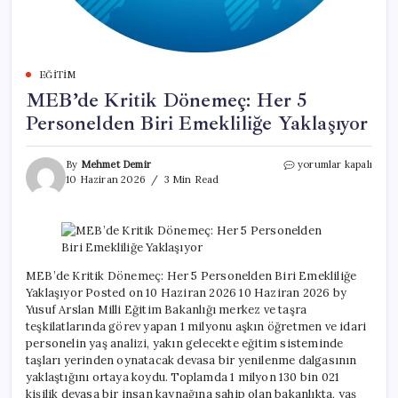
EĞITIM
MEB’de Kritik Dönemeç: Her 5
Personelden Biri Emekliliğe Yaklaşıyor
MEB’de
By
Mehmet Demir
yorumlar kapalı
Kritik
10 Haziran 2026
3 Min Read
Dönemeç:
Her
5
Personelden
Biri
Emekliliğe
MEB’de Kritik Dönemeç: Her 5 Personelden Biri Emekliliğe
Yaklaşıyor
Yaklaşıyor Posted on 10 Haziran 2026 10 Haziran 2026 by
için
Yusuf Arslan Milli Eğitim Bakanlığı merkez ve taşra
teşkilatlarında görev yapan 1 milyonu aşkın öğretmen ve idari
personelin yaş analizi, yakın gelecekte eğitim sisteminde
taşları yerinden oynatacak devasa bir yenilenme dalgasının
yaklaştığını ortaya koydu. Toplamda 1 milyon 130 bin 021
kişilik devasa bir insan kaynağına sahip olan bakanlıkta, yaş