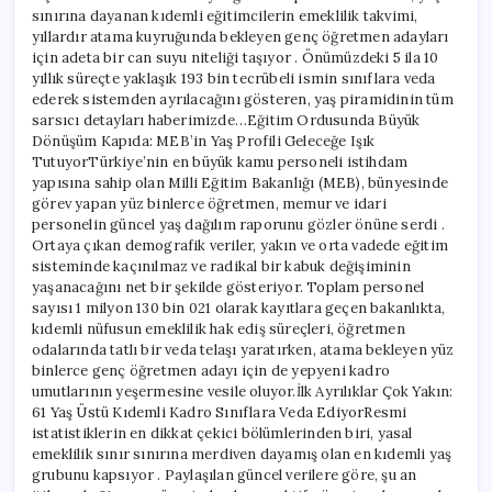
sınırına dayanan kıdemli eğitimcilerin emeklilik takvimi,
yıllardır atama kuyruğunda bekleyen genç öğretmen adayları
için adeta bir can suyu niteliği taşıyor . Önümüzdeki 5 ila 10
yıllık süreçte yaklaşık 193 bin tecrübeli ismin sınıflara veda
ederek sistemden ayrılacağını gösteren, yaş piramidinin tüm
sarsıcı detayları haberimizde…Eğitim Ordusunda Büyük
Dönüşüm Kapıda: MEB’in Yaş Profili Geleceğe Işık
TutuyorTürkiye’nin en büyük kamu personeli istihdam
yapısına sahip olan Milli Eğitim Bakanlığı (MEB), bünyesinde
görev yapan yüz binlerce öğretmen, memur ve idari
personelin güncel yaş dağılım raporunu gözler önüne serdi .
Ortaya çıkan demografik veriler, yakın ve orta vadede eğitim
sisteminde kaçınılmaz ve radikal bir kabuk değişiminin
yaşanacağını net bir şekilde gösteriyor. Toplam personel
sayısı 1 milyon 130 bin 021 olarak kayıtlara geçen bakanlıkta,
kıdemli nüfusun emeklilik hak ediş süreçleri, öğretmen
odalarında tatlı bir veda telaşı yaratırken, atama bekleyen yüz
binlerce genç öğretmen adayı için de yepyeni kadro
umutlarının yeşermesine vesile oluyor.İlk Ayrılıklar Çok Yakın:
61 Yaş Üstü Kıdemli Kadro Sınıflara Veda EdiyorResmi
istatistiklerin en dikkat çekici bölümlerinden biri, yasal
emeklilik sınır sınırına merdiven dayamış olan en kıdemli yaş
grubunu kapsıyor . Paylaşılan güncel verilere göre, şu an