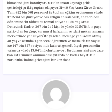
kümelendiğini kanıtlıyor . MEB’in insan kaynağı çelik
çekirdeği şu iki gruptan oluşuyor:31-40 Yaş Arası Zirve Grubu:
Tam 422 bin 061 personel ile toplam eğitim ordusunun yüzde
37,35’ini oluşturuyor ve bakanlığın en kalabalık, en tecrübeli
dönemindeki nüfusunu temsil ediyor.41-50 Yaş Arası
Deneyimli Kadro: 367 bin 247 kişi ile yüzde 32,50’lik bir paya
sahip olan bu grup, kurumsal hafızanın ve idari mekanizmanın
merkezinde yer alıyor.Öte yandan, mesleğe yeni adım atmış,
30 yaş ve altındaki gencecik öğretmen ve memurların sayısı
ise 147 bin 327 seviyesinde kalarak genel bütçeli personelin
yalnızca yüzde 13,04’ünü oluşturuyor . Bu durum, sisteme taze
kan aktarımının önümüzdeki yıllarda ne kadar hayati bir
zorunluluk haline geleceğini bir kez daha