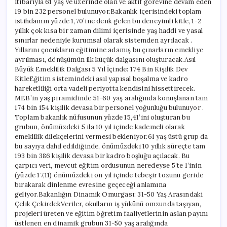
itibarıyla 61 yaş ve üzerinde olan ve aktif görevine devam eden
19 bin 232 personel bulunuyor.Bakanlık içerisindeki toplam
istihdamın yüzde 1,70’ine denk gelen bu deneyimli kitle, 1-2
yıllık çok kısa bir zaman dilimi içerisinde yaş haddi ve yasal
sınırlar nedeniyle kurumsal olarak sistemden ayrılacak .
Yıllarını çocukların eğitimine adamış bu çınarların emekliye
ayrılması, dönüşümün ilk küçük dalgasını oluşturacak.Asıl
Büyük Emeklilik Dalgası 5 Yıl İçinde: 174 Bin Kişilik Dev
KitleEğitim sistemindeki asıl yapısal boşalma ve kadro
hareketliliği orta vadeli periyotta kendisini hissettirecek.
MEB’in yaş piramidinde 51-60 yaş aralığında konuşlanan tam
174 bin 154 kişilik devasa bir personel yoğunluğu bulunuyor .
Toplam bakanlık nüfusunun yüzde 15,41’ini oluşturan bu
grubun, önümüzdeki 5 ila 10 yıl içinde kademeli olarak
emeklilik dilekçelerini vermesi bekleniyor.61 yaş üstü grup da
bu sayıya dahil edildiğinde, önümüzdeki 10 yıllık süreçte tam
193 bin 386 kişilik devasa bir kadro boşluğu açılacak. Bu
çarpıcı veri, mevcut eğitim ordusunun neredeyse 5’te 1’inin
(yüzde 17,11) önümüzdeki on yıl içinde tebeşir tozunu geride
bırakarak dinlenme evresine geçeceği anlamına
geliyor.Bakanlığın Dinamik Omurgası: 31-50 Yaş Arasındaki
Çelik ÇekirdekVeriler, okulların iş yükünü omzunda taşıyan,
projeleri üreten ve eğitim öğretim faaliyetlerinin aslan payını
üstlenen en dinamik grubun 31-50 yaş aralığında