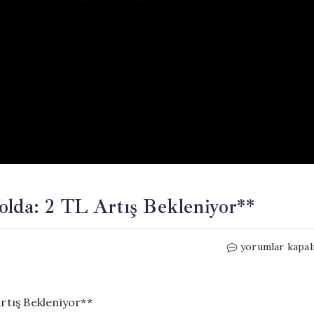
olda: 2 TL Artış Bekleniyor**
Motorin
yorumlar kapal
Fiyatlarına
Yeni
Zam
Yolda: