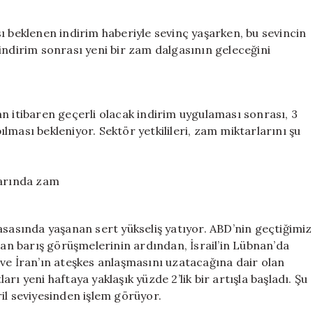
2
TL
ı beklenen indirim haberiyle sevinç yaşarken, bu sevincin
Artış
indirim sonrası yeni bir zam dalgasının geleceğini
Bekleniyor**
için
n itibaren geçerli olacak indirim uygulaması sonrası, 3
ması bekleniyor. Sektör yetkilileri, zam miktarlarını şu
varında zam
asasında yaşanan sert yükseliş yatıyor. ABD’nin geçtiğimiz
n barış görüşmelerinin ardından, İsrail’in Lübnan’da
ve İran’ın ateşkes anlaşmasını uzatacağına dair olan
ları yeni haftaya yaklaşık yüzde 2’lik bir artışla başladı. Şu
il seviyesinden işlem görüyor.