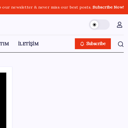
o our newsletter & never miss our best posts.
Subscribe Now!
TIM
İLETİŞİM
Subscribe
SON YAZILAR
Google Pixel Watch 5 Sızdırıldı: İşte
Detaylar