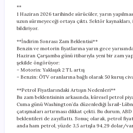
**
1 Haziran 2026 tarihinde sürücüler, yarın yapılmas
uzun sürmeyeceği ortaya çıktı. Sektör kaynakları, 
bildiriyor.
**İndirim Sonrası Zam Beklentisi**
Benzin ve motorin fiyatlarına yarın gece yarısında
Haziran Çarşamba günü itibarıyla yeni bir zam yapıl
şekilde öngörüyor:
– Motorin: Yaklaşık 2 TL artış
– Benzin: ÖTV oranlarına bağlı olarak 50 kuruş ci
**Petrol Fiyatlarındaki Artışın Nedenleri**
Bu zam beklentisinin arkasında, küresel petrol piy
Cuma günü Washington’da düzenlediği İsrail-Lübna
çatışmaları artırması dikkat çekti. Bu durum, ABD 
beklentileri de zayıflattı. Sonuç olarak, petrol fiyat
anda ham petrol, yüzde 3,5 artışla 94,29 dolar/var