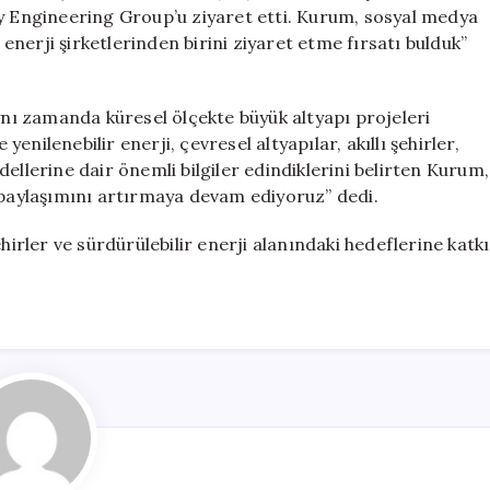
Şehirler
gy Engineering Group’u ziyaret etti. Kurum, sosyal medya
İçin
nerji şirketlerinden birini ziyaret etme fırsatı bulduk”
İş
Birliği
için
aynı zamanda küresel ölçekte büyük altyapı projeleri
nilenebilir enerji, çevresel altyapılar, akıllı şehirler,
ellerine dair önemli bilgiler edindiklerini belirten Kurum,
e paylaşımını artırmaya devam ediyoruz” dedi.
hirler ve sürdürülebilir enerji alanındaki hedeflerine katkı