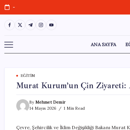
Skip
-
to
content
https://www.facebook.com/
https://twitter.com/
https://t.me/
https://www.instagram.com/
https://youtube.com/
ANA SAYFA
E
EĞITIM
Murat Kurum’un Çin Ziyareti: Ak
By
Mehmet Demir
14 Mayıs 2026
1 Min Read
Çevre, Şehircilik ve İklim Değişikliği Bakanı Mura