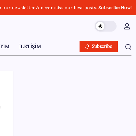
o our newsletter & never miss our best posts.
Subscribe Now!
TIM
İLETİŞİM
Subscribe
ı
SON YAZILAR
2026 LGS yerleştirme sonuçları açıklandı
mı? LGS yerleştirme sonuçları nereden ve