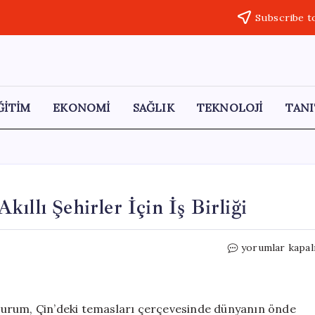
Subscribe t
ĞİTİM
EKONOMİ
SAĞLIK
TEKNOLOJİ
TANI
ıllı Şehirler İçin İş Birliği
Murat
yorumlar kapal
Kurum’un
Çin
Ziyareti:
Akıllı
t Kurum, Çin’deki temasları çerçevesinde dünyanın önde