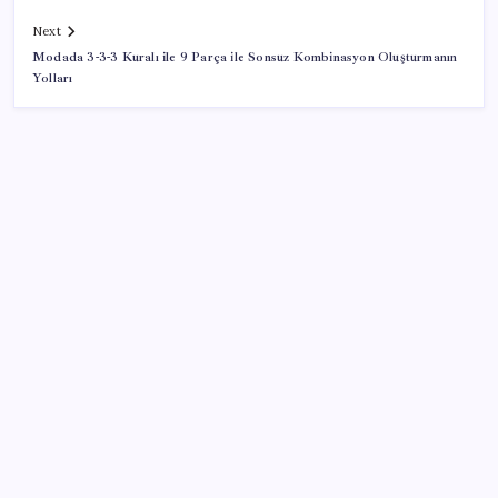
Next
Modada 3-3-3 Kuralı ile 9 Parça ile Sonsuz Kombinasyon Oluşturmanın
Yolları
SON YAZILAR
Dünyaca ünlü yatırımcı Micheal Burry’den kıyamet
senaryosu: Zirvedeki piyasalar büyük çöküş
yaşayacak
Milyonların Gözü TBMM’de: Kademeli emeklilik
çıkacak mı, kimleri kapsıyor?