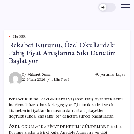
Skip
to
content
HABER
Rekabet Kurumu, Özel Okullardaki
Fahiş Fiyat Artışlarına Sıkı Denetim
Başlatıyor
Rekabet
By
Mehmet Demir
yorumlar kapalı
Kurumu,
22 Nisan 2026
1 Min Read
Özel
Okullardaki
Fahiş
Rekabet Kurumu, özel okullarda yaşanan fahiş fiyat artışlarını
Fiyat
incelemek üzere harekete geçiyor. Eğitim ücretleri ve ek
Artışlarına
Sıkı
hizmetlerin fiyatlandırmasına dair artan şikayetler
Denetim
doğrultusunda, kapsamlı bir denetim süreci başlatılacak.
Başlatıyor
için
ÖZEL OKULLARDA FİYAT DENETİMİ GÜNDEMDE Rekabet
Kurumu Başkanı Birol Küle, Anadolu Ajansı’na verdiği