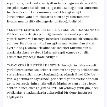
röportajda, özel okulların fiyatlandırma uygulamalarıyla ilgili
birçok başvuru aldıklarını dile getirdi. Bu bağlamda, kurumun
incelemelerinin kapsamının genişletileceği ve eğitim
ücretlerinin yanı sıra okullarda sunulan yan hizmetlerin
fiyatlarının da dikkatle değerlendirileceği belirtildi.
YEMEK VE SERVİS ÜCRETLERİ DE TAKİP ALTINA ALINIYOR
Velilerin en fazla şikayet ettiği konular arasında yer alan
yemek, servis ve kırtasiye ücretleri de denetim sürecine dahil
ediliyor. Bu giderlerin toplam eğitim maliyetine olan etkisi
ayrı bir başlık olarak ele alınacak. Rekabet Kurumu’nun bu
alanlarda olası rekabet ihlallerini tespit etmeye yönelik
çalışmalar yapacağı ifade ediliyor.
YAPAY ZEKÂ İLE ETKİLİ DENETİM Süreçlerin daha verimli
yürütülmesi amacıyla Rekabet Kurumu’nda yapay zekâ tabanlı
sistemlerin kullanılmaya başlandığı açıklandı. Birol Küle, bu
yeni algoritmalar sayesinde, geleneksel yöntemlerle zor olan
geniş veri setlerinin analiz edilebildiğini ve aynı anda birçok
sektörün incelenebildiğini belirtti. Bu yenilikçi yaklaşım, özel
okullardaki fiyatlamalarda daha şeffaf bir denetim süreci
sağlayacak.