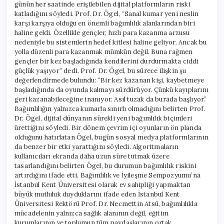
günün her saatinde erişilebilen dijital platformların riski
katladığını söyledi. Prof. Dr. Ögel, “Sanal kumar yeni neslin
karşı karşıya olduğu en önemli bağımlılık alanlarından biri
haline geldi. Özellikle gençler, hızlı para kazanma arzusu
nedeniyle bu sistemlerin hedef kitlesi haline geliyor. Ancak bu
yolla düzenli para kazanmak mümkün değil. Buna rağmen
gençler bir kez başladığında kendilerini durdurmakta ciddi
güçlük yaşıyor” dedi. Prof. Dr. Ögel, bu sürece ilişkin şu
değerlendirmede bulundu: “Bir kez kazanan kişi, kaybetmeye
başladığında da oyunda kalmayı sürdürüyor. Çünkü kayıplarını
geri kazanabileceğine inanıyor. Asıl tuzak da burada başlıyor.”
Bağımlılığın yalnızca kumarla sınırlı olmadığını belirten Prof.
Dr. Ögel, dijital dünyanın sürekli yeni bağımlılık biçimleri
ürettiğini söyledi. Bir dönem çevrim içi oyunların ön planda
olduğunu hatırlatan Ögel, bugün sosyal medya platformlarının
da benzer bir etki yarattığını söyledi. Algoritmaların
kullanıcıları ekranda daha uzun süre tutmak üzere
tasarlandığını belirten Ögel, bu durumun bağımlılık riskini
artırdığını ifade etti. Bağımlılık ve İyileşme Sempozyumu’na
İstanbul Kent Üniversitesi olarak ev sahipliği yapmaktan
büyük mutluluk duyduklarını ifade eden İstanbul Kent
Üniversitesi Rektörü Prof. Dr. Necmettin Atsü, bağımlılıkla
mücadelenin yalnızca sağlık alanının değil, eğitim
kurumlarının ve toplumun tüm paydaşlarının ortak