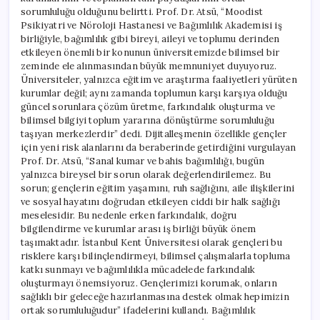
sorumluluğu olduğunu belirtti. Prof. Dr. Atsü, “Moodist
Psikiyatri ve Nöroloji Hastanesi ve Bağımlılık Akademisi iş
birliğiyle, bağımlılık gibi bireyi, aileyi ve toplumu derinden
etkileyen önemli bir konunun üniversitemizde bilimsel bir
zeminde ele alınmasından büyük memnuniyet duyuyoruz.
Üniversiteler, yalnızca eğitim ve araştırma faaliyetleri yürüten
kurumlar değil; aynı zamanda toplumun karşı karşıya olduğu
güncel sorunlara çözüm üretme, farkındalık oluşturma ve
bilimsel bilgiyi toplum yararına dönüştürme sorumluluğu
taşıyan merkezlerdir” dedi. Dijitalleşmenin özellikle gençler
için yeni risk alanlarını da beraberinde getirdiğini vurgulayan
Prof. Dr. Atsü, “Sanal kumar ve bahis bağımlılığı, bugün
yalnızca bireysel bir sorun olarak değerlendirilemez. Bu
sorun; gençlerin eğitim yaşamını, ruh sağlığını, aile ilişkilerini
ve sosyal hayatını doğrudan etkileyen ciddi bir halk sağlığı
meselesidir. Bu nedenle erken farkındalık, doğru
bilgilendirme ve kurumlar arası iş birliği büyük önem
taşımaktadır. İstanbul Kent Üniversitesi olarak gençleri bu
risklere karşı bilinçlendirmeyi, bilimsel çalışmalarla topluma
katkı sunmayı ve bağımlılıkla mücadelede farkındalık
oluşturmayı önemsiyoruz. Gençlerimizi korumak, onların
sağlıklı bir geleceğe hazırlanmasına destek olmak hepimizin
ortak sorumluluğudur” ifadelerini kullandı. Bağımlılık