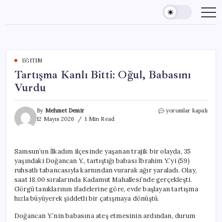
Skip
to
content
EĞITIM
Tartışma Kanlı Bitti: Oğul, Babasını
Vurdu
Tartışma
By
Mehmet Demir
yorumlar kapalı
Kanlı
12 Mayıs 2026
1 Min Read
Bitti:
Oğul,
Babasını
Samsun’un İlkadım ilçesinde yaşanan trajik bir olayda, 35
Vurdu
yaşındaki Doğancan Y., tartıştığı babası İbrahim Y.’yi (59)
için
ruhsatlı tabancasıyla karnından vurarak ağır yaraladı. Olay,
saat 18.00 sıralarında Kadamut Mahallesi’nde gerçekleşti.
Görgü tanıklarının ifadelerine göre, evde başlayan tartışma
hızla büyüyerek şiddetli bir çatışmaya dönüştü.
Doğancan Y.’nin babasına ateş etmesinin ardından, durum