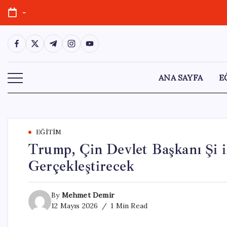
Skip
-
to
content
https://www.facebook.com/
https://twitter.com/
https://t.me/
https://www.instagram.com/
https://youtube.com/
ANA SAYFA
E
EĞITIM
Trump, Çin Devlet Başkanı Şi 
Gerçekleştirecek
By
Mehmet Demir
12 Mayıs 2026
1 Min Read