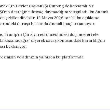
Şi
arak Çin Devlet Başkanı Şi Cinping ile kapsamlı bir
ile
’nin desteğine ihtiyaç duymadığını vurguladı. Bu önemli
Önemli
den şekillendirebilir. 12 Mayıs 2026 tarihli bu açıklama,
Bir
üzerindeki duruşu hakkında önemli ipuçları sunuyor.
Görüşme
Gerçekleştirec
, Trump’ın Çin ziyareti öncesindeki düşünceleri ele
için
da kazanacağız” diyerek savaş konusundaki kararlılığını
ası bekleniyor.
resinizin ve adınızın yalnızca bu platformda