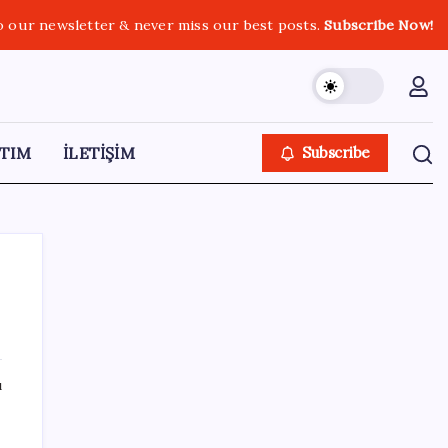
o our newsletter & never miss our best posts.
Subscribe Now!
TIM
İLETİŞİM
Subscribe
SON YAZILAR
ı
Son dakika… Kuşadası Belediyesi’ne üçüncü
dalga operasyon: Çok sayıda gözaltı!