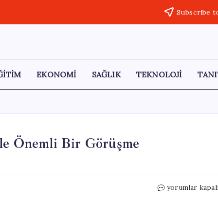
Subscribe t
ĞİTİM
EKONOMİ
SAĞLIK
TEKNOLOJİ
TANI
ile Önemli Bir Görüşme
Trump,
yorumlar kapal
Çin
Devlet
Başkanı