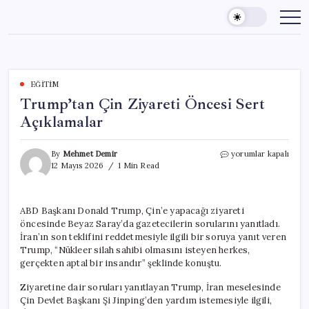
Skip
to
content
EĞITIM
Trump’tan Çin Ziyareti Öncesi Sert
Açıklamalar
Trump’tan
By
Mehmet Demir
yorumlar kapalı
Çin
12 Mayıs 2026
1 Min Read
Ziyareti
Öncesi
Sert
ABD Başkanı Donald Trump, Çin’e yapacağı ziyareti
Açıklamalar
öncesinde Beyaz Saray’da gazetecilerin sorularını yanıtladı.
için
İran’ın son teklifini reddetmesiyle ilgili bir soruya yanıt veren
Trump, “Nükleer silah sahibi olmasını isteyen herkes,
gerçekten aptal bir insandır” şeklinde konuştu.
Ziyaretine dair soruları yanıtlayan Trump, İran meselesinde
Çin Devlet Başkanı Şi Jinping’den yardım istemesiyle ilgili,