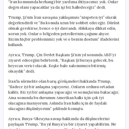
“İran konusunda herhangi bir yardıma ihtiyacımız yok. Onlar
doğru olanı yapacaklar ya da işi biz halledeceğiz” dedi.
Trump, Şi’nin İran savaşına yaklaşımını “nispeten iyi” olarak
değerlendirdi ve “Bu konuda uzun bir sohbet edeceğiz. Dürüst
olmak gerekirse, bence o iyi davrandı. Ablukaya dikkat edin,
sorun yok. Onlar o bölgeden petrollerinin çoğunu alıyor.
Bizim hiçbir problemimiz yok ve o benim dostum” ifadelerini
kullandı.
Ayrıca, Trump, Çin Devlet Başkanı Şi’nin yıl sonunda ABD’yi
ziyaret edeceğini belirterek, “Başkan Şi buraya gelecek, bu
heyecan verici olacak. Keşke balo salonumuzu bitirmiş
olsaydık” dedi.
İran’la sürmekte olan barış görüşmeleri hakkında Trump,
“Sadece iyi bir anlaşma yapıyoruz. Onların ordusu ortadan
kalktı. Biz iyi bir anlaşma yapacağız ve sonuçlarına bakacağız.
Ama sonunda bu durumun Amerikan halkı için çok iyi
olacağına inanıyorum. Aslında İran halkı için de faydalı
olacağını düşünüyorum” şeklinde konuştu.
Ayrıca, Rusya-Ukrayna savaşı hakkında da düşüncelerini
paylaşan Trump, “Bu yıl Rusya’ya bir ziyaret yapabilirim. Ne