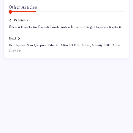
Other Articles
Previous
Ülkücü Hareketin Önemli İsimlerinden İbrahim Cingi Hayatını Kaybetti
Next
Eric Sprott’tan Çarpıcı Tahmin: Altın 10 Bin Dolar, Gümüş 300 Dolar
Olabilir
SON YAZILAR
Peru, Savaşta 11 Vatandaşını Kaybetti