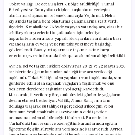
Tokat Valiliği, Devlet Su İşleri 7. Bölge Müdürlüğü, Turhal
Belediyesi ve Karayolları ekipleri, taşkınların yerleşim
alanlarına ulaşmasını önlemek amacıyla Yeşilırmak Nehri
kıyısında taşlarla bent oluşturma çalışmalarına start verdi.
İlçedeki 15 mahalle ve 7 köyde yaşayan vatandaşlara, olası bir
tehlikeye karşı evlerini boşaltmaları için belediye
hoparlörlerinden anons yapıldı. Bu uyarıların ardından bazı
vatandaşların ev ve iş yerlerini tahliye etmeye başladığı
gözlemlendi. Bazı yurttaşların ise taşkın riskine karşı
evlerinin çevresini branda ile kapatarak önlem aldığı belirtildi.
Ayrıca, sel ve taşkın riskleri dolayısıyla 20-21 ve 22 Mayıs 2026
tarihlerinde eğitim kurumlarında eğitime ara verileceği
açıklandı. Tokat Valiliği’nden yapılan resmi açıklamada, son
günlerde etkili olan sağanak yağışların Yeşilırmak ve onu
besleyen derelerde taşkınlara yol açtığı kaydedildi.
Meteorolojik verilere göre, önümüzdeki günlerde yağışların
devam etmesi bekleniyor. Valilik, Almus Barajı’nın tam
doluluğa ulaşarak su tahliyesi gerçekleştirileceğini ve bu
durumun Yeşilırmak’taki su seviyesinin ciddi şekilde
artmasına neden olabileceğini ifade etti. Bu nedenle,
Turhal’daki tüm resmi ve özel eğitim kurumlarında eğitim
öğretime üç gün süreyle ara verilmesine karar verildi. Ayrıca,
kamu kurum ve kuruluşlarındaki hamile ve engelli personelin