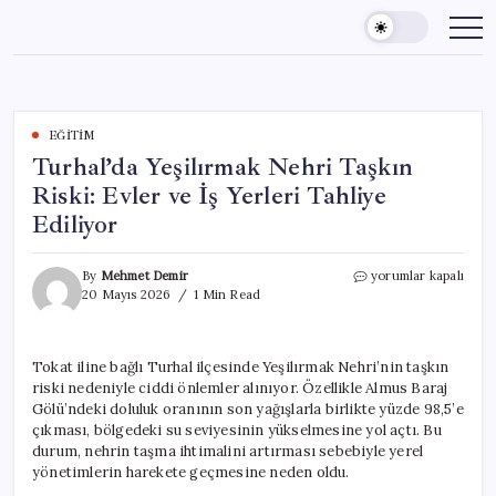
Skip
to
content
EĞITIM
Turhal’da Yeşilırmak Nehri Taşkın
Riski: Evler ve İş Yerleri Tahliye
Ediliyor
Turhal’da
By
Mehmet Demir
yorumlar kapalı
Yeşilırmak
20 Mayıs 2026
1 Min Read
Nehri
Taşkın
Riski:
Tokat iline bağlı Turhal ilçesinde Yeşilırmak Nehri’nin taşkın
Evler
riski nedeniyle ciddi önlemler alınıyor. Özellikle Almus Baraj
ve
İş
Gölü’ndeki doluluk oranının son yağışlarla birlikte yüzde 98,5’e
Yerleri
çıkması, bölgedeki su seviyesinin yükselmesine yol açtı. Bu
Tahliye
durum, nehrin taşma ihtimalini artırması sebebiyle yerel
Ediliyor
yönetimlerin harekete geçmesine neden oldu.
için