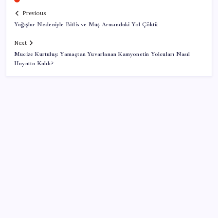
Previous
Yağışlar Nedeniyle Bitlis ve Muş Arasındaki Yol Çöktü
Next
Mucize Kurtuluş: Yamaçtan Yuvarlanan Kamyonetin Yolcuları Nasıl
Hayatta Kaldı?
SON YAZILAR
Porsche yöneticisinden Volkswagen’e maliyetleri
hızla düşürme çağrısı