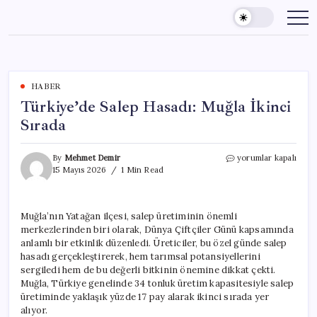
Skip
to
content
HABER
Türkiye’de Salep Hasadı: Muğla İkinci
Sırada
Türkiye’de
By
Mehmet Demir
yorumlar kapalı
Salep
15 Mayıs 2026
1 Min Read
Hasadı:
Muğla
İkinci
Muğla’nın Yatağan ilçesi, salep üretiminin önemli
Sırada
merkezlerinden biri olarak, Dünya Çiftçiler Günü kapsamında
için
anlamlı bir etkinlik düzenledi. Üreticiler, bu özel günde salep
hasadı gerçekleştirerek, hem tarımsal potansiyellerini
sergiledi hem de bu değerli bitkinin önemine dikkat çekti.
Muğla, Türkiye genelinde 34 tonluk üretim kapasitesiyle salep
üretiminde yaklaşık yüzde 17 pay alarak ikinci sırada yer
alıyor.