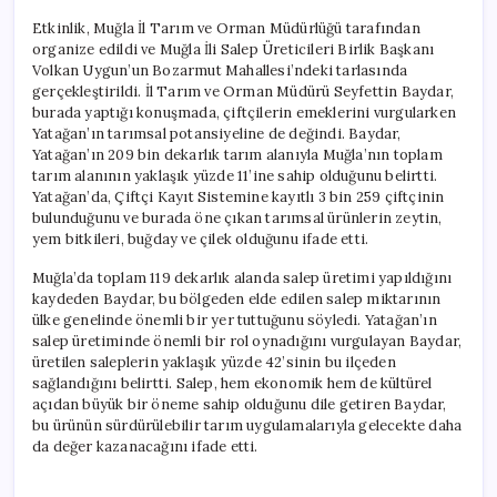
Etkinlik, Muğla İl Tarım ve Orman Müdürlüğü tarafından
organize edildi ve Muğla İli Salep Üreticileri Birlik Başkanı
Volkan Uygun’un Bozarmut Mahallesi’ndeki tarlasında
gerçekleştirildi. İl Tarım ve Orman Müdürü Seyfettin Baydar,
burada yaptığı konuşmada, çiftçilerin emeklerini vurgularken
Yatağan’ın tarımsal potansiyeline de değindi. Baydar,
Yatağan’ın 209 bin dekarlık tarım alanıyla Muğla’nın toplam
tarım alanının yaklaşık yüzde 11’ine sahip olduğunu belirtti.
Yatağan’da, Çiftçi Kayıt Sistemine kayıtlı 3 bin 259 çiftçinin
bulunduğunu ve burada öne çıkan tarımsal ürünlerin zeytin,
yem bitkileri, buğday ve çilek olduğunu ifade etti.
Muğla’da toplam 119 dekarlık alanda salep üretimi yapıldığını
kaydeden Baydar, bu bölgeden elde edilen salep miktarının
ülke genelinde önemli bir yer tuttuğunu söyledi. Yatağan’ın
salep üretiminde önemli bir rol oynadığını vurgulayan Baydar,
üretilen saleplerin yaklaşık yüzde 42’sinin bu ilçeden
sağlandığını belirtti. Salep, hem ekonomik hem de kültürel
açıdan büyük bir öneme sahip olduğunu dile getiren Baydar,
bu ürünün sürdürülebilir tarım uygulamalarıyla gelecekte daha
da değer kazanacağını ifade etti.