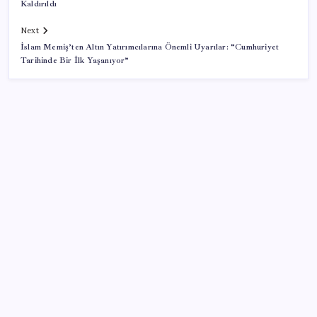
Kaldırıldı
Next
İslam Memiş’ten Altın Yatırımcılarına Önemli Uyarılar: “Cumhuriyet
Tarihinde Bir İlk Yaşanıyor”
SON YAZILAR
Gökhan Günaydın: ‘Ferman padişahınsa meydanlar
bizimdir’
6 dev banka gümüş için yıl sonu beklentilerini
açıkladı