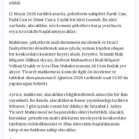
edildi.
12 Mayıs 2026 tarihli kararda, şirketlerin sahipleri Faruk Can,
Fadıl Can ve Umut Can’a 3 aylık bir süre tanındı. Bu süre
zarfında, alacaklılar, söz konusu şirketlere karşı yeni haciz
veya icra takibi başlatamayacaklar.
Mahkeme, şirketlerin mali durumunu incelemek ve ticari
faaliyetlerini denetlemek amacıyla üç uzman kişiden oluşan
bir konkordato komiser heyeti atadı. Heyette, Yeminli Mali
Müşavir Gülhan Akyazı, Serbest Muhasebeci Mali Müşavir
Volkan Uzaldı ve İcra İflas Hukuku uzmanı Ali Cem Budak yer
alıyor. Ticaret mahkemesi, konu ile ilgili ön inceleme ve
tahkikat duruşmasının 6 Ağustos 2026 tarihinde saat 13:30’da
yapılacağını belirtti.
Ayrıca, mahkeme, alacaklıları bilgilendirmek amacıyla bir ilan
yayımladı. Bu ilanda, alacaklıların ilanın yayımlandığı tarihten
itibaren 7 gün içinde resmi bir dilekçe ile İstanbul 1. Asliye
Ticaret Mahkemesi’ne başvurabilecekleri belirtildi. Alacaklı
kurumlar, şirketlerin mali tablolarını inceleyerek konkordato
talebinin reddedilmesini ve iflas sürecinin başlatılmasını
talep etme hakkına sahip olacaklar.