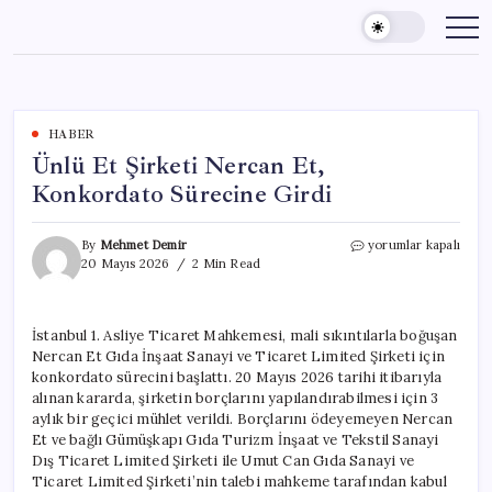
Skip
to
content
HABER
Ünlü Et Şirketi Nercan Et,
Konkordato Sürecine Girdi
Ünlü
By
Mehmet Demir
yorumlar kapalı
Et
20 Mayıs 2026
2 Min Read
Şirketi
Nercan
Et,
İstanbul 1. Asliye Ticaret Mahkemesi, mali sıkıntılarla boğuşan
Konkordato
Nercan Et Gıda İnşaat Sanayi ve Ticaret Limited Şirketi için
Sürecine
Girdi
konkordato sürecini başlattı. 20 Mayıs 2026 tarihi itibarıyla
için
alınan kararda, şirketin borçlarını yapılandırabilmesi için 3
aylık bir geçici mühlet verildi. Borçlarını ödeyemeyen Nercan
Et ve bağlı Gümüşkapı Gıda Turizm İnşaat ve Tekstil Sanayi
Dış Ticaret Limited Şirketi ile Umut Can Gıda Sanayi ve
Ticaret Limited Şirketi’nin talebi mahkeme tarafından kabul