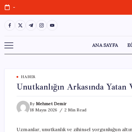
Skip
-
to
content
https://www.facebook.com/
https://twitter.com/
https://t.me/
https://www.instagram.com/
https://youtube.com/
ANA SAYFA
E
HABER
Unutkanlığın Arkasında Yatan 
By
Mehmet Demir
18 Mayıs 2026
2 Min Read
Uzmanlar, unutkanlık ve zihinsel yorgunluğun altın