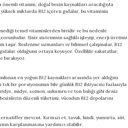
Önemi
u önemli vitamin, doğal besin kaynakları aracılığıyla
için
a yüksek miktarda B12 içeren gıdalar, bu vitaminin
mediği temel vitaminlerden biridir ve bu nedenle
orunludur. Sinir sisteminin sağlıklı işleyişi, enerji üretimi
m taşır. Beslenme uzmanları ve bilimsel çalışmalar, B12
gıdalar olduğunu ortaya koyuyor. Özellikle sakatatlar,
de bırakıyor.
bulunan en yoğun B12 kaynakları arasında yer aldığını
 tek bir porsiyonunun bile günlük B12 ihtiyacını fazlasıyla
tiridye, midye, somon, uskumru ve ton balığı gibi deniz
u besinlerin düzenli tüketimi, vücudun B12 depolarını
ernatifler mevcut. Kırmızı et, tavuk, hindi, yumurta, süt,
cının karşılanmasına yardımcı olabilir.