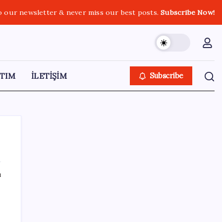
o our newsletter & never miss our best posts.
Subscribe Now!
TIM
İLETİŞİM
Subscribe
ı
SON YAZILAR
Porsche yöneticisinden Volkswagen’e
maliyetleri hızla düşürme çağrısı