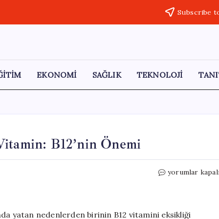
Subscribe t
ĞİTİM
EKONOMİ
SAĞLIK
TEKNOLOJİ
TANI
Vitamin: B12’nin Önemi
Unutkanlığın
yorumlar kapal
Arkasında
Yatan
Vitamin:
B12’nin
da yatan nedenlerden birinin B12 vitamini eksikliği