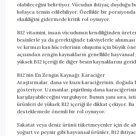
olabileceğini belirtiyor. Vücudun ihtiyaç duyduğu b
kolayca temin edilebiliyor. Özellikle bir porsiyond
eksikliğini gidermede kritik rol oynuyor.
B12 vitamini, insan vücudunun kendiliğinden ürete
besinlerle ya da gerektiğinde takviyelerle alınması z
ve kırmızı kan hücrelerinin oluşumu için büyük öne
açısından zengin kaynakların genellikle hayvansal 
yüksek B12 içeriği ile diğer besin kaynaklarını geri
B12’nin En Zengin Kaynağı: Karaciğer
Araştırmalar, dana ve kuzu karaciğerinin, doğada 
gösteriyor. Uzmanlar, pişirilmiş dana karaciğerinin
karşılayabileceğini vurguluyor. Bunun yanı sıra, is
ürünleri de yüksek B12 içeriği ile dikkat çekiyor. B
desteklemede önemli bir rol oynuyor.
Sakatat veya deniz ürünü tüketmeyenler için de alt
yoğurt ve peynir gibi hayvansal ürünler, B12 ihtiya