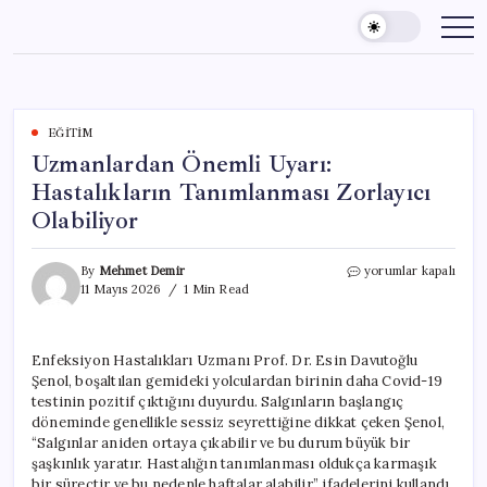
Skip
to
content
EĞITIM
Uzmanlardan Önemli Uyarı:
Hastalıkların Tanımlanması Zorlayıcı
Olabiliyor
Uzmanlardan
By
Mehmet Demir
yorumlar kapalı
Önemli
11 Mayıs 2026
1 Min Read
Uyarı:
Hastalıkların
Tanımlanması
Enfeksiyon Hastalıkları Uzmanı Prof. Dr. Esin Davutoğlu
Zorlayıcı
Şenol, boşaltılan gemideki yolculardan birinin daha Covid-19
Olabiliyor
için
testinin pozitif çıktığını duyurdu. Salgınların başlangıç
döneminde genellikle sessiz seyrettiğine dikkat çeken Şenol,
“Salgınlar aniden ortaya çıkabilir ve bu durum büyük bir
şaşkınlık yaratır. Hastalığın tanımlanması oldukça karmaşık
bir süreçtir ve bu nedenle haftalar alabilir.” ifadelerini kullandı.