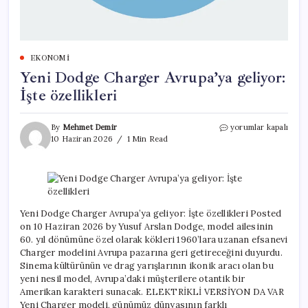
EKONOMI
Yeni Dodge Charger Avrupa’ya geliyor:
İşte özellikleri
Yeni
By
Mehmet Demir
yorumlar kapalı
Dodge
10 Haziran 2026
1 Min Read
Charger
Avrupa’ya
geliyor:
İşte
özellikleri
için
Yeni Dodge Charger Avrupa’ya geliyor: İşte özellikleri Posted
on 10 Haziran 2026 by Yusuf Arslan Dodge, model ailesinin
60. yıl dönümüne özel olarak kökleri 1960’lara uzanan efsanevi
Charger modelini Avrupa pazarına geri getireceğini duyurdu.
Sinema kültürünün ve drag yarışlarının ikonik aracı olan bu
yeni nesil model, Avrupa’daki müşterilere otantik bir
Amerikan karakteri sunacak. ELEKTRİKLİ VERSİYON DA VAR
Yeni Charger modeli, günümüz dünyasının farklı