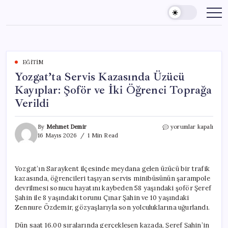
Skip
to
content
EĞITIM
Yozgat’ta Servis Kazasında Üzücü
Kayıplar: Şoför ve İki Öğrenci Toprağa
Verildi
Yozgat’ta
By
Mehmet Demir
yorumlar kapalı
Servis
16 Mayıs 2026
1 Min Read
Kazasında
Üzücü
Kayıplar:
Yozgat’ın Saraykent ilçesinde meydana gelen üzücü bir trafik
Şoför
kazasında, öğrencileri taşıyan servis minibüsünün şarampole
ve
İki
devrilmesi sonucu hayatını kaybeden 58 yaşındaki şoför Şeref
Öğrenci
Şahin ile 8 yaşındaki torunu Çınar Şahin ve 10 yaşındaki
Toprağa
Zennure Özdemir, gözyaşlarıyla son yolculuklarına uğurlandı.
Verildi
için
Dün saat 16.00 sıralarında gerçekleşen kazada, Şeref Şahin’in