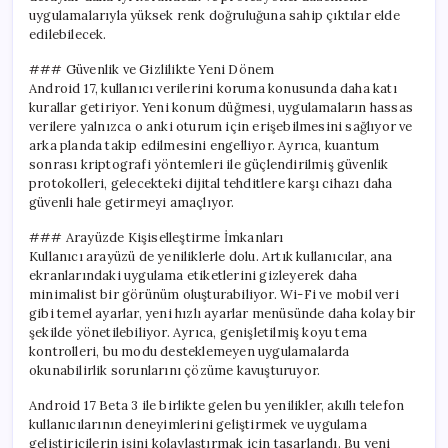
uygulamalarıyla yüksek renk doğruluğuna sahip çıktılar elde
edilebilecek.
### Güvenlik ve Gizlilikte Yeni Dönem
Android 17, kullanıcı verilerini koruma konusunda daha katı
kurallar getiriyor. Yeni konum düğmesi, uygulamaların hassas
verilere yalnızca o anki oturum için erişebilmesini sağlıyor ve
arka planda takip edilmesini engelliyor. Ayrıca, kuantum
sonrası kriptografi yöntemleri ile güçlendirilmiş güvenlik
protokolleri, gelecekteki dijital tehditlere karşı cihazı daha
güvenli hale getirmeyi amaçlıyor.
### Arayüzde Kişiselleştirme İmkanları
Kullanıcı arayüzü de yeniliklerle dolu. Artık kullanıcılar, ana
ekranlarındaki uygulama etiketlerini gizleyerek daha
minimalist bir görünüm oluşturabiliyor. Wi-Fi ve mobil veri
gibi temel ayarlar, yeni hızlı ayarlar menüsünde daha kolay bir
şekilde yönetilebiliyor. Ayrıca, genişletilmiş koyu tema
kontrolleri, bu modu desteklemeyen uygulamalarda
okunabilirlik sorunlarını çözüme kavuşturuyor.
Android 17 Beta 3 ile birlikte gelen bu yenilikler, akıllı telefon
kullanıcılarının deneyimlerini geliştirmek ve uygulama
geliştiricilerin işini kolaylaştırmak için tasarlandı. Bu yeni