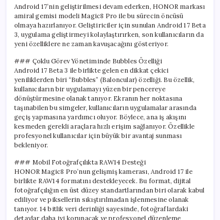
Android 17’nin geliştirilmesi devam ederken, HONOR markası
amiral gemisi modeli Magic8 Pro ile bu sürecin öncüsü
olmaya hazırlanıyor. Geliştiriciler için sunulan Android 17 Beta
3, uygulama geliştirmeyi kolaylaştırırken, son kullanıcıların da
yeni özelliklere ne zaman kavuşacağını gösteriyor.
### Çoklu Görev Yönetiminde Bubbles Özelliği
Android 17 Beta 3 ile birlikte gelen en dikkat çekici
yeniliklerden biri “Bubbles” (Baloncular) özelliği. Bu özellik,
kullanıcıların bir uygulamayı yüzen bir pencereye
dönüştürmesine olanak tanıyor. Ekranın her noktasına
taşınabilen bu simgeler, kullanıcıların uygulamalar arasında
geçiş yapmasına yardımcı oluyor. Böylece, ana iş akışını
kesmeden gerekli araçlara hızlı erişim sağlanıyor. Özellikle
profesyonel kullanıcılar için büyük bir avantaj sunması
bekleniyor.
### Mobil Fotoğrafçılıkta RAW14 Desteği
HONOR Magic8 Pro’nun gelişmiş kamerası, Android 17 ile
birlikte RAW14 formatını destekleyecek. Bu format, dijital
fotoğrafçılığın en üst düzey standartlarından biri olarak kabul
ediliyor ve piksellerin sıkıştırılmadan işlenmesine olanak
tanıyor. 14 bitlik veri derinliği sayesinde, fotoğraflardaki
detaylar daha iyi korunacak ve profesyonel düzenleme