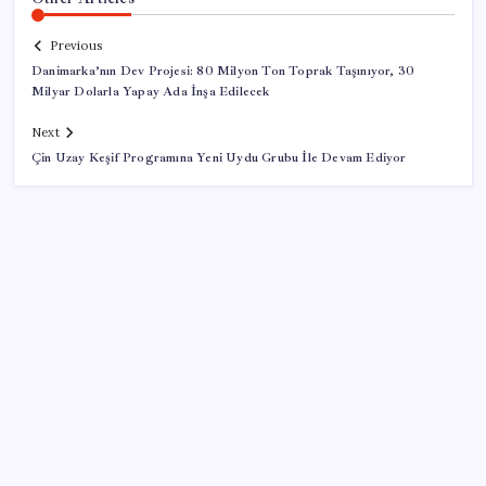
Previous
Danimarka’nın Dev Projesi: 80 Milyon Ton Toprak Taşınıyor, 30
Milyar Dolarla Yapay Ada İnşa Edilecek
Next
Çin Uzay Keşif Programına Yeni Uydu Grubu İle Devam Ediyor
SON YAZILAR
TBMM Adalet Komisyonu’nda ‘süreç yasası’
gerginliği: İzdiham yaşandı, ezilme tehlikesi