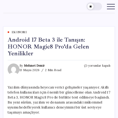
Skip
to
content
EKONOMI
Android 17 Beta 3 ile Tanışın:
HONOR Magic8 Pro’da Gelen
Yenilikler
Android
By
Mehmet Demir
yorumlar kapalı
17
13 Mayıs 2026
2 Min Read
Beta
3
ile
Yazılım dünyasında heyecan verici gelişmeler yaşanıyor. Akıllı
Tanışın:
telefon kullanıcıları için önemli bir güncelleme olan Android 17
HONOR
Magic8
Beta 3, HONOR Magic8 Pro ile birlikte test edilmeye başlandı.
Pro’da
Bu yeni sürüm, yazılım ve donanım arasındaki mükemmel
Gelen
uyumu hedefleyerek kullanıcı deneyimini bir üst seviyeye
Yenilikler
taşımayı amaçlıyor.
için