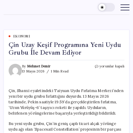
Skip
to
content
EKONOMI
Çin Uzay Keşif Programına Yeni Uydu
Grubu İle Devam Ediyor
Çin
By
Mehmet Demir
yorumlar kapalı
Uzay
13 Mayıs 2026
1 Min Read
Keşif
Programına
Yeni
Çin, Shanxi eyaletindeki Taiyuan Uydu Fırlatma Merkezi’nden
Uydu
yeni bir uydu grubu fırlattığını duyurdu. 13 Mayıs 2026
Grubu
İle
tarihinde, Pekin saatiyle 19.59’da gerçekleştirilen fırlatma,
Devam
‘Uzun Yürüyüş-6’ taşıyıcı roketi ile yapıldı. Uyduların,
Ediyor
belirlenen yörüngelerine başarıyla yerleştirildiği bildirildi.
için
Bu yeni uydu grubu, Çin’in geniş çaplı ticari alçak yörünge
uydu ağı olan ‘Spacesail Constellation’ projesinin bir parçası