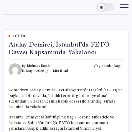
Skip
to
content
EĞITIM
Atalay Demirci, İstanbul’da FETÖ
Davası Kapsamında Yakalandı
Atalay
By
Mehmet Demir
yorumlar kapalı
Demirci,
13 Mayıs 2026
1 Min Read
İstanbul’da
FETÖ
Davası
Komedyen Atalay Demirci, Fetullahçı Terör Örgütü (FETÖ) ile
Kapsamında
bağlantılı bir davada, “silahlı terör örgütüne üye olma”
Yakalandı
için
suçundan 5 yıl kesinleşmiş hapis cezası ile arandığı sırada
İstanbul’da yakalandı.
İstanbul Emniyet Müdürlüğü’ne bağlı Terörle Mücadele ve
İstihbarat Şube Müdürlüğü, FETÖ kapsamında aranan
şahısların tespit edilmesi için İstanbul Cumhuriyet